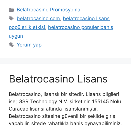
Kategoriler
Belatrocasino Promosyonlar
Etiketler
belatrocasino com
,
belatrocasino lisans
popülerlik etkisi
,
belatrocasino popüler bahis
uygun
Yorum yap
Belatrocasino Lisans
Belatrocasino, lisanslı bir sitedir. Lisans bilgileri
ise; GSR Technology N.V. şirketinin 155145 Nolu
Curacao lisansı altında lisanslanmıştır.
Belatrocasino sitesine güvenli bir şekilde giriş
yapabilir, sitede rahatlıkla bahis oynayabilirsiniz.