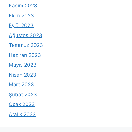
Kasım 2023
Ekim 2023
Eylül 2023
Ağustos 2023
Temmuz 2023
Haziran 2023
Mayıs 2023
Nisan 2023
Mart 2023
Şubat 2023
Ocak 2023
Aralık 2022