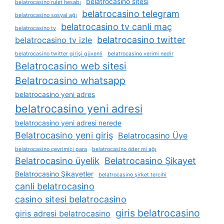
belatrocasino sitesi
belatrocasino rulet hesabı
belatrocasino telegram
belatrocasino sosyal ağı
belatrocasino tv canli maç
belatrocasino tv
belatrocasino twitter
belatrocasino tv izle
belatrocasino twitter girişi güvenli
belatrocasino verimi nedir
Belatrocasino web sitesi
Belatrocasino whatsapp
belatrocasino yeni adres
belatrocasino yeni adresi
belatrocasino yeni adresi nerede
Belatrocasino yeni giriş
Belatrocasino Üye
belatrocasino çevrimiçi para
belatrocasino öder mi ağı
Belatrocasino üyelik
Belatrocasino Şikayet
Belatrocasino Şikayetler
belatrocasino şirket tercihi
canli belatrocasino
casino sitesi belatrocasino
giris belatrocasino
giris adresi belatrocasino