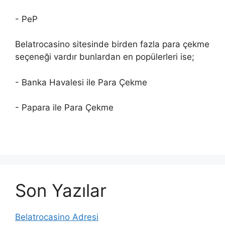
- PeP
Belatrocasino sitesinde birden fazla para çekme
seçeneği vardır bunlardan en popülerleri ise;
- Banka Havalesi ile Para Çekme
- Papara ile Para Çekme
Son Yazılar
Belatrocasino Adresi