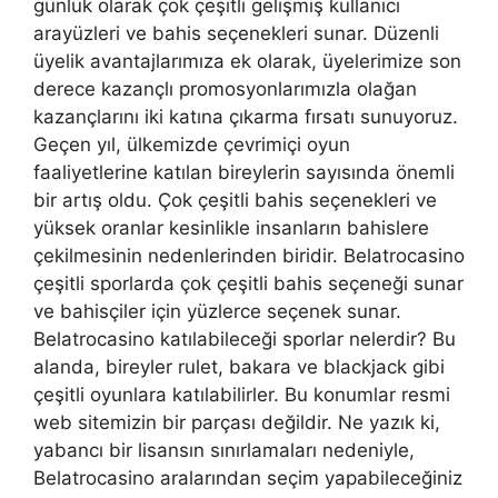
günlük olarak çok çeşitli gelişmiş kullanıcı
arayüzleri ve bahis seçenekleri sunar. Düzenli
üyelik avantajlarımıza ek olarak, üyelerimize son
derece kazançlı promosyonlarımızla olağan
kazançlarını iki katına çıkarma fırsatı sunuyoruz.
Geçen yıl, ülkemizde çevrimiçi oyun
faaliyetlerine katılan bireylerin sayısında önemli
bir artış oldu. Çok çeşitli bahis seçenekleri ve
yüksek oranlar kesinlikle insanların bahislere
çekilmesinin nedenlerinden biridir. Belatrocasino
çeşitli sporlarda çok çeşitli bahis seçeneği sunar
ve bahisçiler için yüzlerce seçenek sunar.
Belatrocasino katılabileceği sporlar nelerdir? Bu
alanda, bireyler rulet, bakara ve blackjack gibi
çeşitli oyunlara katılabilirler. Bu konumlar resmi
web sitemizin bir parçası değildir. Ne yazık ki,
yabancı bir lisansın sınırlamaları nedeniyle,
Belatrocasino aralarından seçim yapabileceğiniz