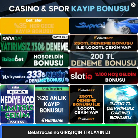
×
Belatrocasino GİRİŞ İÇİN TIKLAYINIZ!