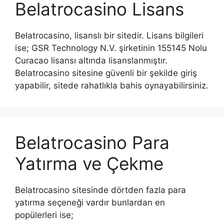
Belatrocasino Lisans
Belatrocasino, lisanslı bir sitedir. Lisans bilgileri
ise; GSR Technology N.V. şirketinin 155145 Nolu
Curacao lisansı altında lisanslanmıştır.
Belatrocasino sitesine güvenli bir şekilde giriş
yapabilir, sitede rahatlıkla bahis oynayabilirsiniz.
Belatrocasino Para
Yatırma ve Çekme
Belatrocasino sitesinde dörtden fazla para
yatırma seçeneği vardır bunlardan en
popülerleri ise;