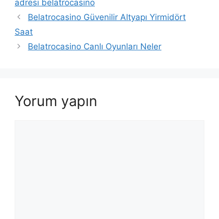
adresi belatrocasino
Belatrocasino Güvenilir Altyapı Yirmidört
Saat
Belatrocasino Canlı Oyunları Neler
Yorum yapın
Yorum