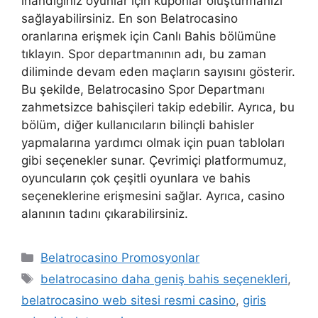
inandığınız oyunlar için kuponlar oluşturmanızı
sağlayabilirsiniz. En son Belatrocasino
oranlarına erişmek için Canlı Bahis bölümüne
tıklayın. Spor departmanının adı, bu zaman
diliminde devam eden maçların sayısını gösterir.
Bu şekilde, Belatrocasino Spor Departmanı
zahmetsizce bahisçileri takip edebilir. Ayrıca, bu
bölüm, diğer kullanıcıların bilinçli bahisler
yapmalarına yardımcı olmak için puan tabloları
gibi seçenekler sunar. Çevrimiçi platformumuz,
oyuncuların çok çeşitli oyunlara ve bahis
seçeneklerine erişmesini sağlar. Ayrıca, casino
alanının tadını çıkarabilirsiniz.
Kategoriler
Belatrocasino Promosyonlar
Etiketler
belatrocasino daha geniş bahis seçenekleri
,
belatrocasino web sitesi resmi casino
,
giris