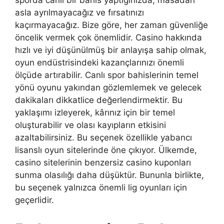
sporda canlı bir bahis yaptığınızda, masadan
asla ayrılmayacağız ve fırsatınızı
kaçırmayacağız. Bize göre, her zaman güvenliğe
öncelik vermek çok önemlidir. Casino hakkında
hızlı ve iyi düşünülmüş bir anlayışa sahip olmak,
oyun endüstrisindeki kazançlarınızı önemli
ölçüde artırabilir. Canlı spor bahislerinin temel
yönü oyunu yakından gözlemlemek ve gelecek
dakikaları dikkatlice değerlendirmektir. Bu
yaklaşımı izleyerek, kârınız için bir temel
oluşturabilir ve olası kayıpların etkisini
azaltabilirsiniz. Bu seçenek özellikle yabancı
lisanslı oyun sitelerinde öne çıkıyor. Ülkemde,
casino sitelerinin benzersiz casino kuponları
sunma olasılığı daha düşüktür. Bununla birlikte,
bu seçenek yalnızca önemli lig oyunları için
geçerlidir.