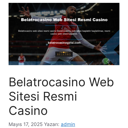
Belatrocasino Web
Sitesi Resmi
Casino
Mayıs 17, 2025
Yazarı:
admin