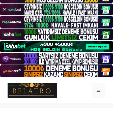
İçeriğe
atla
Menü