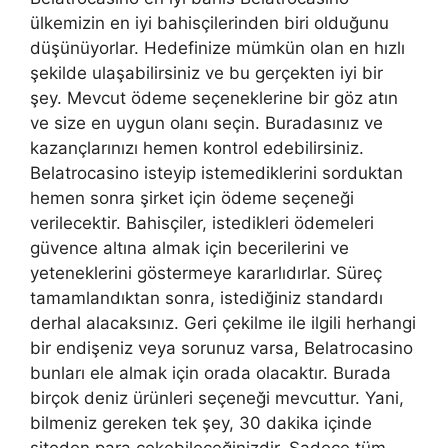
ülkemizin en iyi bahisçilerinden biri olduğunu
düşünüyorlar. Hedefinize mümkün olan en hızlı
şekilde ulaşabilirsiniz ve bu gerçekten iyi bir
şey. Mevcut ödeme seçeneklerine bir göz atın
ve size en uygun olanı seçin. Buradasınız ve
kazançlarınızı hemen kontrol edebilirsiniz.
Belatrocasino isteyip istemediklerini sorduktan
hemen sonra şirket için ödeme seçeneği
verilecektir. Bahisçiler, istedikleri ödemeleri
güvence altına almak için becerilerini ve
yeteneklerini göstermeye kararlıdırlar. Süreç
tamamlandıktan sonra, istediğiniz standardı
derhal alacaksınız. Geri çekilme ile ilgili herhangi
bir endişeniz veya sorunuz varsa, Belatrocasino
bunları ele almak için orada olacaktır. Burada
birçok deniz ürünleri seçeneği mevcuttur. Yani,
bilmeniz gereken tek şey, 30 dakika içinde