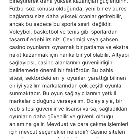
birleştirerek daha yüksek kazançları güçlendirin.
Futbol söz konusu olduğunda, yeni bir ev adres
bağlantısı size daha yüksek oranlar getirebilir,
ancak bu sadece bu sporla sınırlı değildir.
Voleybol, basketbol ve tenis gibi sporlardan
tasarruf edebilirsiniz. Çevrimiçi veya şahsen
casino oyunlarını oynamak bir patlama ve ekstra
nakit kazanmak için harika bir yol olabilir. Altyapı
sağlayıcısı, casino alanlarının güvenilirliğini
belirlemede önemli bir faktördür. Bu bahis
sitesi, sektördeki en iyi oyunları yarattığı bilinen
en iyi yazılım markalarından çok çeşitli oyunlar
sunmaktadır. Bu oyun sağlayıcılarının yetkili
markalar olduğunu varsayalım. Dolayısıyla, bir
web sitesi güvenilir ve lisansı varsa, sağladıkları
oyunların daha güvenilir ve güvenli olduğu
anlamına gelir. Mevduat ve para çekme işlemleri
için mevcut seçenekler nelerdir? Casino siteleri