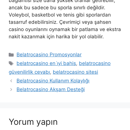
bağlantısı size daha yüksek oranlar getirebilir,
ancak bu sadece bu sporla sınırlı değildir.
Voleybol, basketbol ve tenis gibi sporlardan
tasarruf edebilirsiniz. Çevrimiçi veya şahsen
casino oyunlarını oynamak bir patlama ve ekstra
nakit kazanmak için harika bir yol olabilir.
Kategoriler
Belatrocasino Promosyonlar
Etiketler
belatrocasino en i̇yi bahis
,
belatrocasino
güvenilirlik cevabı
,
belatrocasino sitesi
Belatrocasino Kullanım Kolaylığı
Belatrocasino Akşam Desteği
Yorum yapın