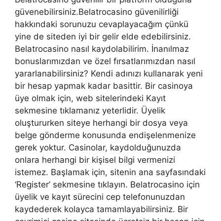
güvenebilirsiniz.Belatrocasino güvenilirliği
hakkındaki sorunuzu cevaplayacağım çünkü
yine de siteden iyi bir gelir elde edebilirsiniz.
Belatrocasino nasıl kaydolabilirim. İnanılmaz
bonuslarımızdan ve özel fırsatlarımızdan nasıl
yararlanabilirsiniz? Kendi adınızı kullanarak yeni
bir hesap yapmak kadar basittir. Bir casinoya
üye olmak için, web sitelerindeki Kayıt
sekmesine tıklamanız yeterlidir. Üyelik
oluştururken siteye herhangi bir dosya veya
belge gönderme konusunda endişelenmenize
gerek yoktur. Casinolar, kaydolduğunuzda
onlara herhangi bir kişisel bilgi vermenizi
istemez. Başlamak için, sitenin ana sayfasındaki
‘Register’ sekmesine tıklayın. Belatrocasino için
üyelik ve kayıt sürecini cep telefonunuzdan
kaydederek kolayca tamamlayabilirsiniz. Bir