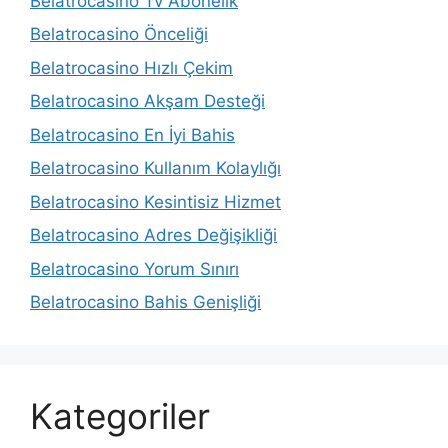
Belatrocasino Tv Abonelik
Belatrocasino Önceliği
Belatrocasino Hızlı Çekim
Belatrocasino Akşam Desteği
Belatrocasino En İyi Bahis
Belatrocasino Kullanım Kolaylığı
Belatrocasino Kesintisiz Hizmet
Belatrocasino Adres Değişikliği
Belatrocasino Yorum Sınırı
Belatrocasino Bahis Genişliği
Kategoriler