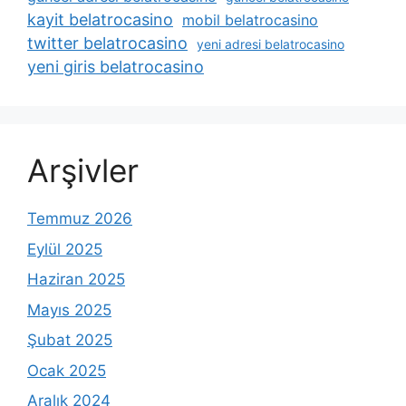
kayit belatrocasino
mobil belatrocasino
twitter belatrocasino
yeni adresi belatrocasino
yeni giris belatrocasino
Arşivler
Temmuz 2026
Eylül 2025
Haziran 2025
Mayıs 2025
Şubat 2025
Ocak 2025
Aralık 2024