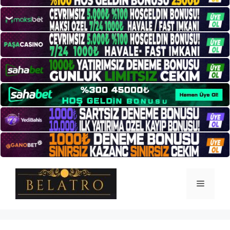
İçeriğe
atla
Menü