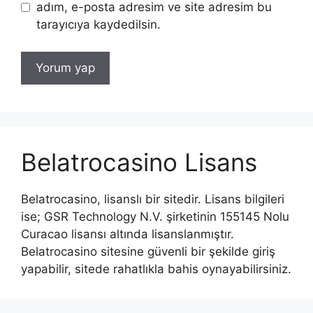
adım, e-posta adresim ve site adresim bu
tarayıcıya kaydedilsin.
Belatrocasino Lisans
Belatrocasino, lisanslı bir sitedir. Lisans bilgileri
ise; GSR Technology N.V. şirketinin 155145 Nolu
Curacao lisansı altında lisanslanmıştır.
Belatrocasino sitesine güvenli bir şekilde giriş
yapabilir, sitede rahatlıkla bahis oynayabilirsiniz.