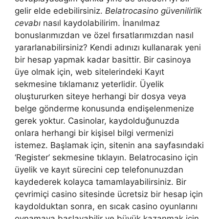
gelir elde edebilirsiniz.
Belatrocasino güvenilirlik
cevabı
nasıl kaydolabilirim. İnanılmaz
bonuslarımızdan ve özel fırsatlarımızdan nasıl
yararlanabilirsiniz? Kendi adınızı kullanarak yeni
bir hesap yapmak kadar basittir. Bir casinoya
üye olmak için, web sitelerindeki Kayıt
sekmesine tıklamanız yeterlidir. Üyelik
oluştururken siteye herhangi bir dosya veya
belge gönderme konusunda endişelenmenize
gerek yoktur. Casinolar, kaydolduğunuzda
onlara herhangi bir kişisel bilgi vermenizi
istemez. Başlamak için, sitenin ana sayfasındaki
‘Register’ sekmesine tıklayın. Belatrocasino için
üyelik ve kayıt sürecini cep telefonunuzdan
kaydederek kolayca tamamlayabilirsiniz. Bir
çevrimiçi casino sitesinde ücretsiz bir hesap için
kaydolduktan sonra, en sıcak casino oyunlarını
oynamaya başlayabilir ve büyük kazanmak için