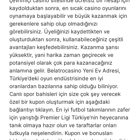
çevrimiçi casino sitesinde ücretsiz bir hesap için
kaydolduktan sonra, en sıcak casino oyunlarını
oynamaya başlayabilir ve büyük kazanmak için
gerekenlere sahip olup olmadığınızı
görebilirsiniz. Üyeliğinizi kaydettikten ve
oluşturduktan sonra, kullanabileceğiniz çeşitli
avantajları keşfedebilirsiniz. Kazanma şansı
yüksektir, yani harika zaman geçirecek ve
potansiyel olarak çok para kazanacağınız
anlamına gelir. Belatrocasino Yeni Ev Adresi,
Türkiye’deki oyun endüstrisinde en iyi
oranlardan bazılarına sahip olduğu biliniyor.
Canlı spor bahisleri için size çok şey verecek
özel bir kupon oluşturmak için aşağıdaki
bağlantıyı tıklayın. En iyi futbol takımlarının zafer
için yarıştığı Premier Ligi Türkiye’nin heyecanına
tanık olmaya hazır olun ve taraftarlar onları
tutkuyla neşelendirin. Kupon ve bonusları