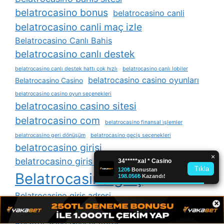
belatrocasino bonus
belatrocasino canli
belatrocasino canli maç izle
Belatrocasino Canlı Bahis
belatrocasino canlı destek
belatrocasino canlı destek hattı çok hızlı
belatrocasino canlı lobiler
belatrocasino casino oyunları
Belatrocasino Casino
belatrocasino casino oyun seçenekleri
belatrocasino casino sitesi
belatrocasino com
belatrocasino finansal i̇şlemler
belatrocasino geri dönüşüm
belatrocasino geçiş seçenekleri
belatrocasino girisi
belatrocasino giris twitter
belatrocasino giris yap
Belatrocasino giriş
Belatrocasino giriş adresi
×
Belatrocasino Güncel
Belatrocasino Güncel Adres