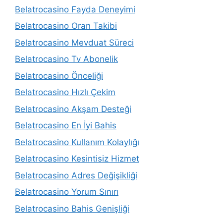
Belatrocasino Fayda Deneyimi
Belatrocasino Oran Takibi
Belatrocasino Mevduat Süreci
Belatrocasino Tv Abonelik
Belatrocasino Önceliği
Belatrocasino Hızlı Çekim
Belatrocasino Akşam Desteği
Belatrocasino En İyi Bahis
Belatrocasino Kullanım Kolaylığı
Belatrocasino Kesintisiz Hizmet
Belatrocasino Adres Değişikliği
Belatrocasino Yorum Sınırı
Belatrocasino Bahis Genişliği