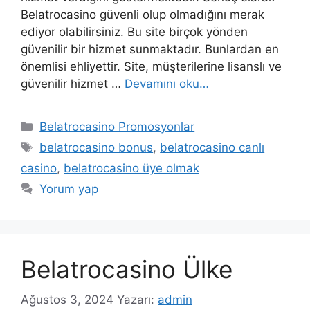
Belatrocasino güvenli olup olmadığını merak
ediyor olabilirsiniz. Bu site birçok yönden
güvenilir bir hizmet sunmaktadır. Bunlardan en
önemlisi ehliyettir. Site, müşterilerine lisanslı ve
güvenilir hizmet …
Devamını oku…
Kategoriler
Belatrocasino Promosyonlar
Etiketler
belatrocasino bonus
,
belatrocasino canlı
casino
,
belatrocasino üye olmak
Yorum yap
Belatrocasino Ülke
Ağustos 3, 2024
Yazarı:
admin