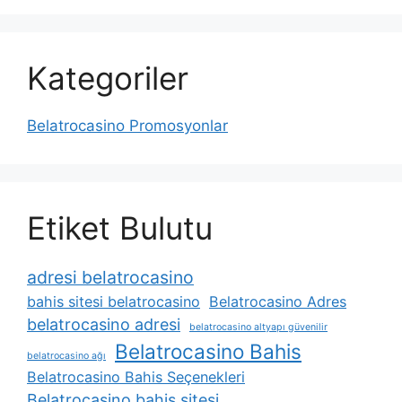
Kategoriler
Belatrocasino Promosyonlar
Etiket Bulutu
adresi belatrocasino
bahis sitesi belatrocasino
Belatrocasino Adres
belatrocasino adresi
belatrocasino altyapı güvenilir
Belatrocasino Bahis
belatrocasino ağı
Belatrocasino Bahis Seçenekleri
Belatrocasino bahis sitesi