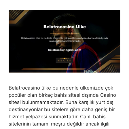
Belatrocasino ülke bu nedenle ülkemizde çok
popüler olan birkaç bahis sitesi dışında Casino
sitesi bulunmamaktadır. Buna karşılık yurt dışı
destinasyonlar bu sitelere göre daha geniş bir
hizmet yelpazesi sunmaktadır. Canlı bahis
sitelerinin tamamı meşru değildir ancak ilgili