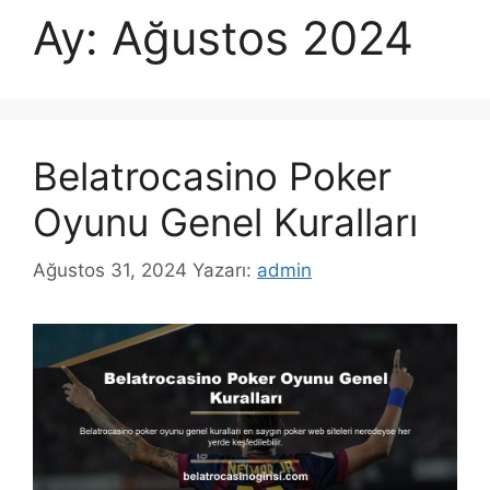
Ay:
Ağustos 2024
Belatrocasino Poker
Oyunu Genel Kuralları
Ağustos 31, 2024
Yazarı:
admin