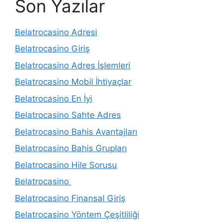
Son Yazılar
Belatrocasino Adresi
Belatrocasino Giriş
Belatrocasino Adres İşlemleri
Belatrocasino Mobil İhtiyaçlar
Belatrocasino En İyi
Belatrocasino Sahte Adres
Belatrocasino Bahis Avantajları
Belatrocasino Bahis Grupları
Belatrocasino Hile Sorusu
Belatrocasino
Belatrocasino Finansal Giriş
Belatrocasino Yöntem Çeşitliliği