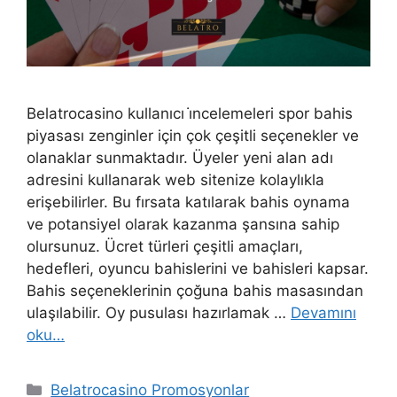
Belatrocasino kullanıcı i̇ncelemeleri spor bahis
piyasası zenginler için çok çeşitli seçenekler ve
olanaklar sunmaktadır. Üyeler yeni alan adı
adresini kullanarak web sitenize kolaylıkla
erişebilirler. Bu fırsata katılarak bahis oynama
ve potansiyel olarak kazanma şansına sahip
olursunuz. Ücret türleri çeşitli amaçları,
hedefleri, oyuncu bahislerini ve bahisleri kapsar.
Bahis seçeneklerinin çoğuna bahis masasından
ulaşılabilir. Oy pusulası hazırlamak …
Devamını
oku…
Kategoriler
Belatrocasino Promosyonlar