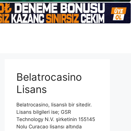
Belatrocasino
Lisans
Belatrocasino, lisanslı bir sitedir.
Lisans bilgileri ise; GSR
Technology N.V. şirketinin 155145
Nolu Curacao lisansı altında