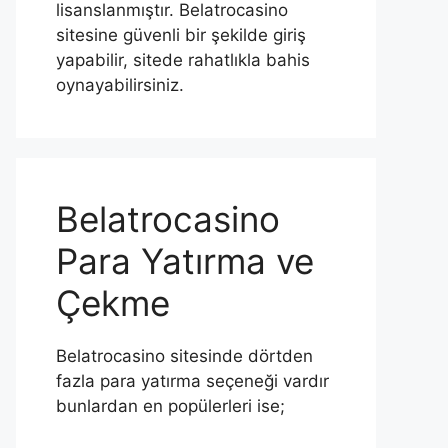
lisanslanmıştır. Belatrocasino
sitesine güvenli bir şekilde giriş
yapabilir, sitede rahatlıkla bahis
oynayabilirsiniz.
Belatrocasino
Para Yatırma ve
Çekme
Belatrocasino sitesinde dörtden
fazla para yatırma seçeneği vardır
bunlardan en popülerleri ise;