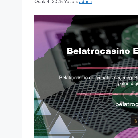
Ocak 4, 2025
Yazarı:
admin