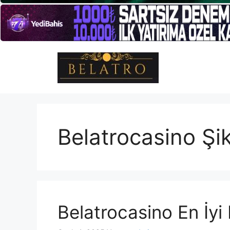
İçeriğe
atla
Belatrocasino Şi
Belatrocasino En İyi