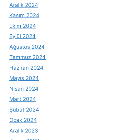
Aralık 2024
Kasım 2024
Ekim 2024
Eylül 2024
Ağustos 2024
Temmuz 2024
Haziran 2024
Mayıs 2024
Nisan 2024
Mart 2024
Şubat 2024
Ocak 2024
Aralık 2023