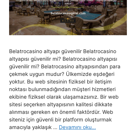
Belatrocasino altyapı güvenilir Belatrocasino
altyapısı güvenilir mi? Belatrocasino altyapısı
güvenilir mi? Belatrocasino altyapısından para
çekmek uygun mudur? Ülkemizde eşdeğeri
yoktur. Bu web sitesinin fiziksel bir iletişim
noktası bulunmadığından müşteri hizmetleri
ekibine fiziksel olarak ulaşamazsınız. Bir web
sitesi seçerken altyapısının kalitesi dikkate
alınması gereken en önemli faktördür. Web
siteniz için güvenli bir platform oluşturmak
amacıyla yaklaşık …
Devamını oku…