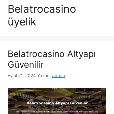
Belatrocasino
üyelik
Belatrocasino Altyapı
Güvenilir
Eylül 21, 2024
Yazarı:
admin