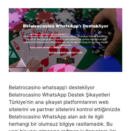
Belatrocasino whatsapp’ı destekliyor
Belatrocasino WhatsApp Destek Şikayetleri
Türkiye’nin ana şikayet platformlarının web
sitelerini ve partner sitelerini kontrol ettiğimizde
Belatrocasino WhatsApp alan adı ile ilgili
herhangi bir olumsuz bilgiye rastlamadık. Bu