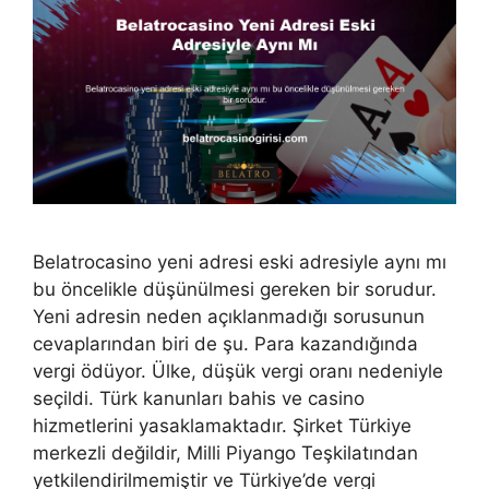
Belatrocasino yeni adresi eski adresiyle aynı mı
bu öncelikle düşünülmesi gereken bir sorudur.
Yeni adresin neden açıklanmadığı sorusunun
cevaplarından biri de şu. Para kazandığında
vergi ödüyor. Ülke, düşük vergi oranı nedeniyle
seçildi. Türk kanunları bahis ve casino
hizmetlerini yasaklamaktadır. Şirket Türkiye
merkezli değildir, Milli Piyango Teşkilatından
yetkilendirilmemiştir ve Türkiye’de vergi