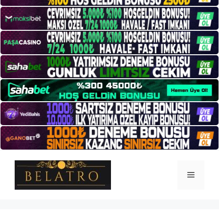
İçeriğe
atla
Menü