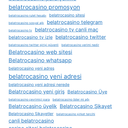
belatrocasino promosyon
belatrocasino sitesi
belatrocasino rulet hesabı
belatrocasino telegram
belatrocasino sosyal ağı
belatrocasino tv canli maç
belatrocasino tv
belatrocasino twitter
belatrocasino tv izle
belatrocasino twitter girişi güvenli
belatrocasino verimi nedir
Belatrocasino web sitesi
Belatrocasino whatsapp
belatrocasino yeni adres
belatrocasino yeni adresi
belatrocasino yeni adresi nerede
Belatrocasino yeni giriş
Belatrocasino Üye
belatrocasino çevrimiçi para
belatrocasino öder mi ağı
Belatrocasino üyelik
Belatrocasino Şikayet
Belatrocasino Şikayetler
belatrocasino şirket tercihi
canli belatrocasino