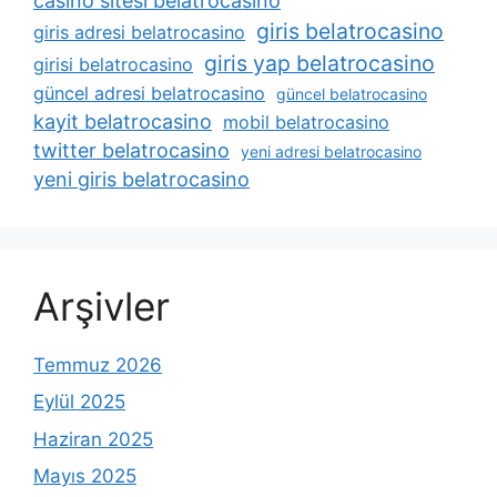
casino sitesi belatrocasino
giris belatrocasino
giris adresi belatrocasino
giris yap belatrocasino
girisi belatrocasino
güncel adresi belatrocasino
güncel belatrocasino
kayit belatrocasino
mobil belatrocasino
twitter belatrocasino
yeni adresi belatrocasino
yeni giris belatrocasino
Arşivler
Temmuz 2026
Eylül 2025
Haziran 2025
Mayıs 2025