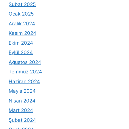
Şubat 2025
Ocak 2025
Aralık 2024
Kasım 2024
Ekim 2024
Eylül 2024
Ağustos 2024
Temmuz 2024
Haziran 2024
Mayıs 2024
Nisan 2024
Mart 2024
Şubat 2024