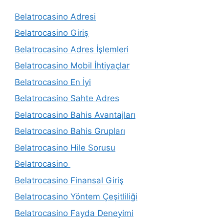
Belatrocasino Adresi
Belatrocasino Giriş
Belatrocasino Adres İşlemleri
Belatrocasino Mobil İhtiyaçlar
Belatrocasino En İyi
Belatrocasino Sahte Adres
Belatrocasino Bahis Avantajları
Belatrocasino Bahis Grupları
Belatrocasino Hile Sorusu
Belatrocasino
Belatrocasino Finansal Giriş
Belatrocasino Yöntem Çeşitliliği
Belatrocasino Fayda Deneyimi