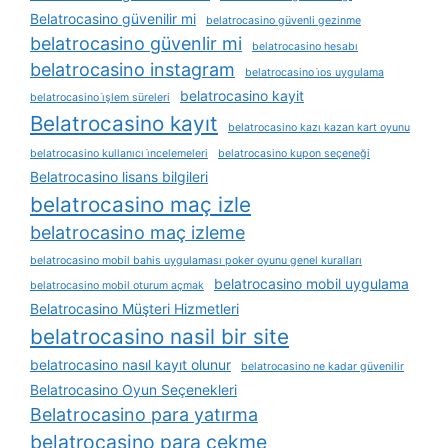
Belatrocasino güvenilir mi
belatrocasino güvenli gezinme
belatrocasino güvenlir mi
belatrocasino hesabı
belatrocasino instagram
belatrocasino i̇os uygulama
belatrocasino kayit
belatrocasino i̇şlem süreleri
Belatrocasino kayıt
belatrocasino kazı kazan kart oyunu
belatrocasino kullanıcı i̇ncelemeleri
belatrocasino kupon seçeneği
Belatrocasino lisans bilgileri
belatrocasino maç izle
belatrocasino maç izleme
belatrocasino mobil bahis uygulaması poker oyunu genel kuralları
belatrocasino mobil uygulama
belatrocasino mobil oturum açmak
Belatrocasino Müşteri Hizmetleri
belatrocasino nasil bir site
belatrocasino nasıl kayıt olunur
belatrocasino ne kadar güvenilir
Belatrocasino Oyun Seçenekleri
Belatrocasino para yatırma
belatrocasino para çekme