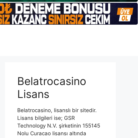
Belatrocasino
Lisans
Belatrocasino, lisanslı bir sitedir.
Lisans bilgileri ise; GSR
Technology N.V. şirketinin 155145
Nolu Curacao lisansı altında