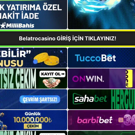
Belatrocasino GİRİŞ İÇİN TIKLAYINIZ!