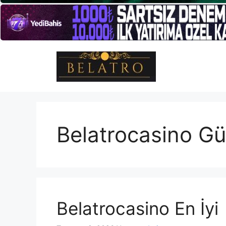
İçeriğe
atla
Belatrocasino Gü
Belatrocasino En İyi