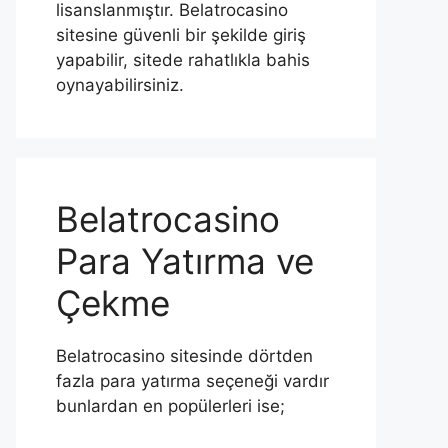
lisanslanmıştır. Belatrocasino
sitesine güvenli bir şekilde giriş
yapabilir, sitede rahatlıkla bahis
oynayabilirsiniz.
Belatrocasino
Para Yatırma ve
Çekme
Belatrocasino sitesinde dörtden
fazla para yatırma seçeneği vardır
bunlardan en popülerleri ise;