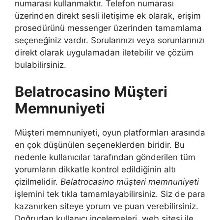
numarası kullanmaktır. Telefon numarası
üzerinden direkt sesli iletişime ek olarak, erişim
prosedürünü messenger üzerinden tamamlama
seçeneğiniz vardır. Sorularınızı veya sorunlarınızı
direkt olarak uygulamadan iletebilir ve çözüm
bulabilirsiniz.
Belatrocasino Müşteri
Memnuniyeti
Müşteri memnuniyeti, oyun platformları arasında
en çok düşünülen seçeneklerden biridir. Bu
nedenle kullanıcılar tarafından gönderilen tüm
yorumların dikkatle kontrol edildiğinin altı
çizilmelidir.
Belatrocasino müşteri memnuniyeti
işlemini tek tıkla tamamlayabilirsiniz. Siz de para
kazanırken siteye yorum ve puan verebilirsiniz.
Doğrudan kullanıcı incelemeleri, web sitesi ile