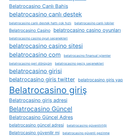
Belatrocasino Canlı Bahis
belatrocasino canlı destek
belatrocasino canlı destek hattı çok hızlı
belatrocasino canlı lobiler
belatrocasino casino oyunları
Belatrocasino Casino
belatrocasino casino oyun seçenekleri
belatrocasino casino sitesi
belatrocasino com
belatrocasino finansal i̇şlemler
belatrocasino geri dönüşüm
belatrocasino geçiş seçenekleri
belatrocasino girisi
belatrocasino giris twitter
belatrocasino giris yap
Belatrocasino giriş
Belatrocasino giriş adresi
Belatrocasino Güncel
Belatrocasino Güncel Adres
belatrocasino güncel adresi
belatrocasino güvenilirliği
Belatrocasino güvenilir mi
belatrocasino güvenli gezinme