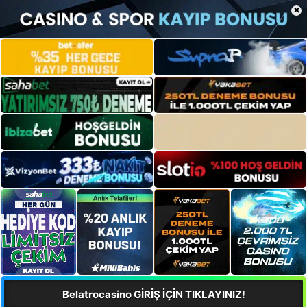
×
Belatrocasino GİRİŞ İÇİN TIKLAYINIZ!