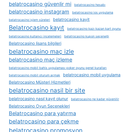
belatrocasino güvenlir mi
belatrocasino hesabı
belatrocasino instagram
belatrocasino i̇os uygulama
belatrocasino kayit
belatrocasino i̇şlem süreleri
Belatrocasino kayıt
belatrocasino kazı kazan kart oyunu
belatrocasino kullanıcı i̇ncelemeleri
belatrocasino kupon seçeneği
Belatrocasino lisans bilgileri
belatrocasino maç izle
belatrocasino maç izleme
belatrocasino mobil bahis uygulaması poker oyunu genel kuralları
belatrocasino mobil uygulama
belatrocasino mobil oturum açmak
Belatrocasino Müşteri Hizmetleri
belatrocasino nasil bir site
belatrocasino nasıl kayıt olunur
belatrocasino ne kadar güvenilir
Belatrocasino Oyun Seçenekleri
Belatrocasino para yatırma
belatrocasino para çekme
belatrocasino promosyon