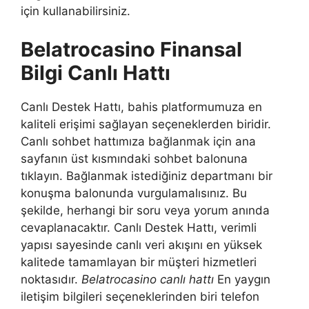
için kullanabilirsiniz.
Belatrocasino Finansal
Bilgi Canlı Hattı
Canlı Destek Hattı, bahis platformumuza en
kaliteli erişimi sağlayan seçeneklerden biridir.
Canlı sohbet hattımıza bağlanmak için ana
sayfanın üst kısmındaki sohbet balonuna
tıklayın. Bağlanmak istediğiniz departmanı bir
konuşma balonunda vurgulamalısınız. Bu
şekilde, herhangi bir soru veya yorum anında
cevaplanacaktır. Canlı Destek Hattı, verimli
yapısı sayesinde canlı veri akışını en yüksek
kalitede tamamlayan bir müşteri hizmetleri
noktasıdır.
Belatrocasino canlı hattı
En yaygın
iletişim bilgileri seçeneklerinden biri telefon