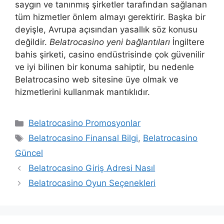
saygın ve tanınmış şirketler tarafından sağlanan
tüm hizmetler önlem almayı gerektirir. Başka bir
deyişle, Avrupa açısından yasallık söz konusu
değildir.
Belatrocasino yeni bağlantıları
İngiltere
bahis şirketi, casino endüstrisinde çok güvenilir
ve iyi bilinen bir konuma sahiptir, bu nedenle
Belatrocasino web sitesine üye olmak ve
hizmetlerini kullanmak mantıklıdır.
Kategoriler
Belatrocasino Promosyonlar
Etiketler
Belatrocasino Finansal Bilgi
,
Belatrocasino
Güncel
Belatrocasino Giriş Adresi Nasıl
Belatrocasino Oyun Seçenekleri