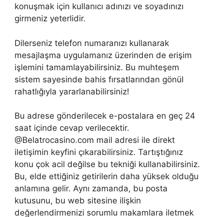
konuşmak için kullanıcı adınızı ve soyadınızı
girmeniz yeterlidir.
Dilerseniz telefon numaranızı kullanarak
mesajlaşma uygulamanız üzerinden de erişim
işlemini tamamlayabilirsiniz. Bu muhteşem
sistem sayesinde bahis fırsatlarından gönül
rahatlığıyla yararlanabilirsiniz!
Bu adrese gönderilecek e-postalara en geç 24
saat içinde cevap verilecektir.
@Belatrocasino.com mail adresi ile direkt
iletişimin keyfini çıkarabilirsiniz. Tartıştığınız
konu çok acil değilse bu tekniği kullanabilirsiniz.
Bu, elde ettiğiniz getirilerin daha yüksek olduğu
anlamına gelir. Aynı zamanda, bu posta
kutusunu, bu web sitesine ilişkin
değerlendirmenizi sorumlu makamlara iletmek