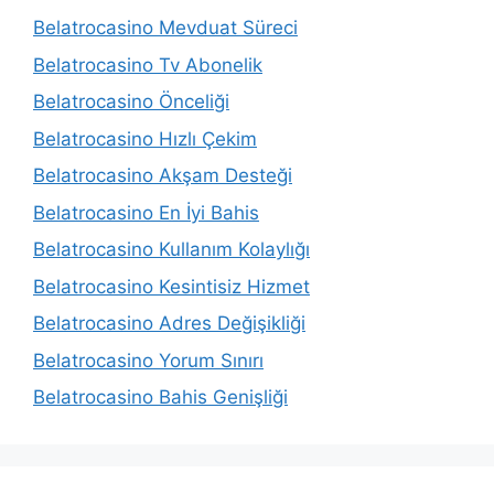
Belatrocasino Mevduat Süreci
Belatrocasino Tv Abonelik
Belatrocasino Önceliği
Belatrocasino Hızlı Çekim
Belatrocasino Akşam Desteği
Belatrocasino En İyi Bahis
Belatrocasino Kullanım Kolaylığı
Belatrocasino Kesintisiz Hizmet
Belatrocasino Adres Değişikliği
Belatrocasino Yorum Sınırı
Belatrocasino Bahis Genişliği