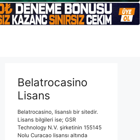
Belatrocasino
Lisans
Belatrocasino, lisanslı bir sitedir.
Lisans bilgileri ise; GSR
Technology N.V. şirketinin 155145
Nolu Curacao lisansı altında