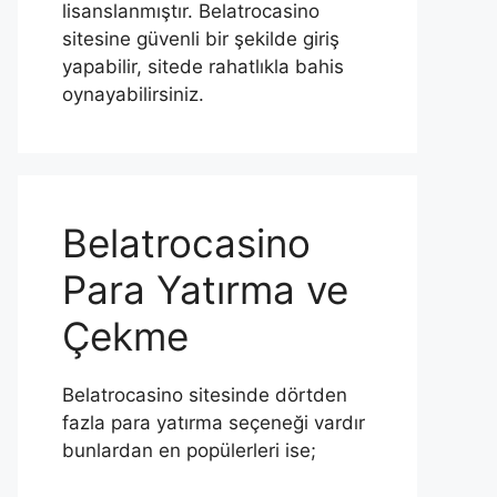
lisanslanmıştır. Belatrocasino
sitesine güvenli bir şekilde giriş
yapabilir, sitede rahatlıkla bahis
oynayabilirsiniz.
Belatrocasino
Para Yatırma ve
Çekme
Belatrocasino sitesinde dörtden
fazla para yatırma seçeneği vardır
bunlardan en popülerleri ise;