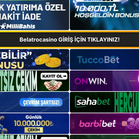
Belatrocasino GİRİŞ İÇİN TIKLAYINIZ!