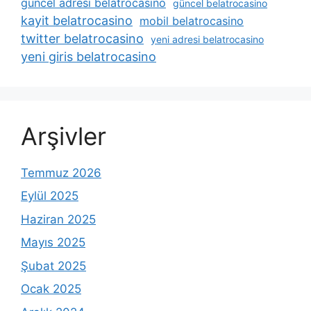
güncel adresi belatrocasino
güncel belatrocasino
kayit belatrocasino
mobil belatrocasino
twitter belatrocasino
yeni adresi belatrocasino
yeni giris belatrocasino
Arşivler
Temmuz 2026
Eylül 2025
Haziran 2025
Mayıs 2025
Şubat 2025
Ocak 2025