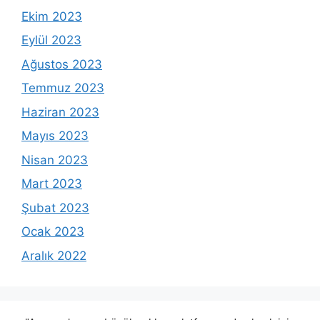
Ekim 2023
Eylül 2023
Ağustos 2023
Temmuz 2023
Haziran 2023
Mayıs 2023
Nisan 2023
Mart 2023
Şubat 2023
Ocak 2023
Aralık 2022