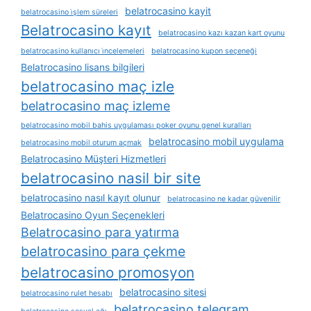
belatrocasino kayit
belatrocasino i̇şlem süreleri
Belatrocasino kayıt
belatrocasino kazı kazan kart oyunu
belatrocasino kullanıcı i̇ncelemeleri
belatrocasino kupon seçeneği
Belatrocasino lisans bilgileri
belatrocasino maç izle
belatrocasino maç izleme
belatrocasino mobil bahis uygulaması poker oyunu genel kuralları
belatrocasino mobil uygulama
belatrocasino mobil oturum açmak
Belatrocasino Müşteri Hizmetleri
belatrocasino nasil bir site
belatrocasino nasıl kayıt olunur
belatrocasino ne kadar güvenilir
Belatrocasino Oyun Seçenekleri
Belatrocasino para yatırma
belatrocasino para çekme
belatrocasino promosyon
belatrocasino sitesi
belatrocasino rulet hesabı
belatrocasino telegram