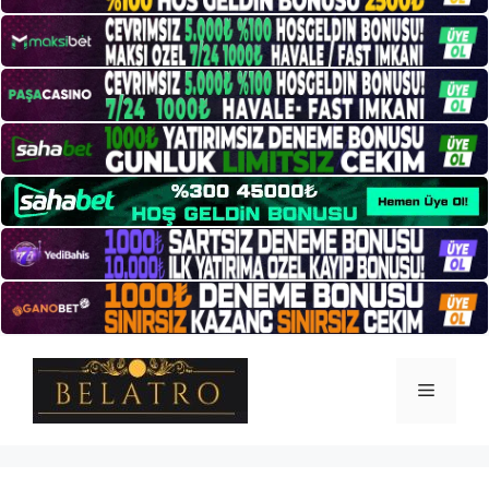
İçeriğe
atla
Menü