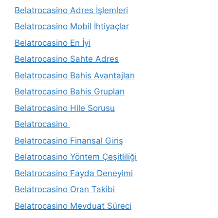
Belatrocasino Adres İşlemleri
Belatrocasino Mobil İhtiyaçlar
Belatrocasino En İyi
Belatrocasino Sahte Adres
Belatrocasino Bahis Avantajları
Belatrocasino Bahis Grupları
Belatrocasino Hile Sorusu
Belatrocasino
Belatrocasino Finansal Giriş
Belatrocasino Yöntem Çeşitliliği
Belatrocasino Fayda Deneyimi
Belatrocasino Oran Takibi
Belatrocasino Mevduat Süreci