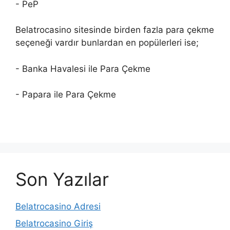
- PeP
Belatrocasino sitesinde birden fazla para çekme
seçeneği vardır bunlardan en popülerleri ise;
- Banka Havalesi ile Para Çekme
- Papara ile Para Çekme
Son Yazılar
Belatrocasino Adresi
Belatrocasino Giriş