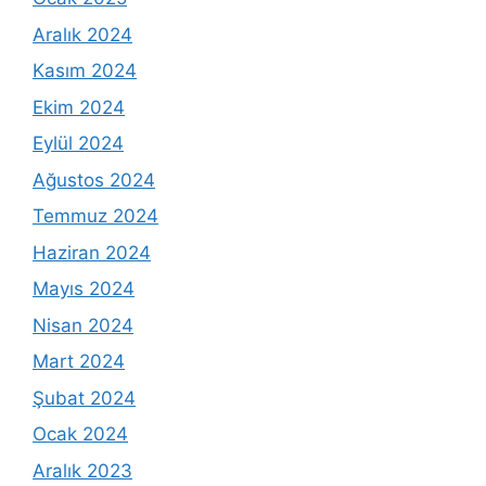
Aralık 2024
Kasım 2024
Ekim 2024
Eylül 2024
Ağustos 2024
Temmuz 2024
Haziran 2024
Mayıs 2024
Nisan 2024
Mart 2024
Şubat 2024
Ocak 2024
Aralık 2023