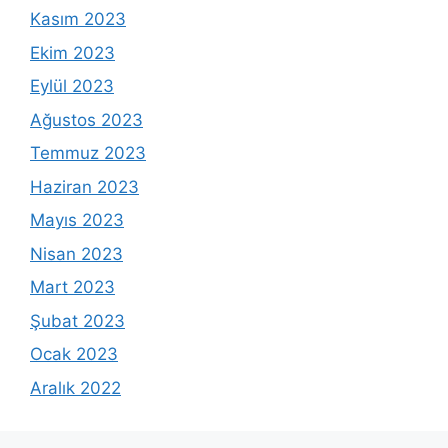
Kasım 2023
Ekim 2023
Eylül 2023
Ağustos 2023
Temmuz 2023
Haziran 2023
Mayıs 2023
Nisan 2023
Mart 2023
Şubat 2023
Ocak 2023
Aralık 2022