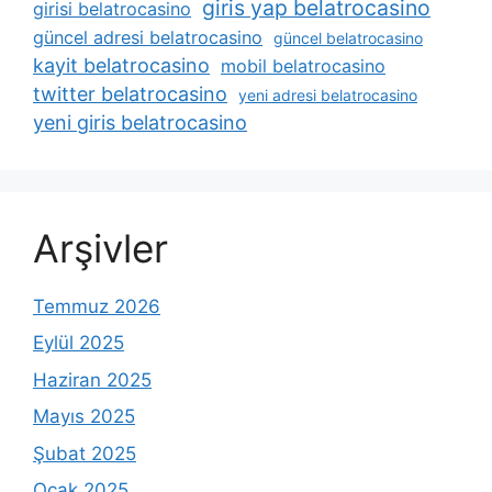
giris yap belatrocasino
girisi belatrocasino
güncel adresi belatrocasino
güncel belatrocasino
kayit belatrocasino
mobil belatrocasino
twitter belatrocasino
yeni adresi belatrocasino
yeni giris belatrocasino
Arşivler
Temmuz 2026
Eylül 2025
Haziran 2025
Mayıs 2025
Şubat 2025
Ocak 2025