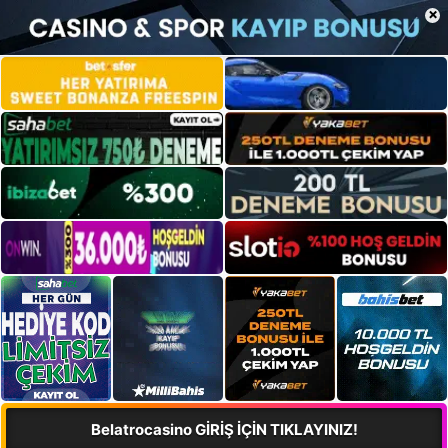
×
Belatrocasino GİRİŞ İÇİN TIKLAYINIZ!