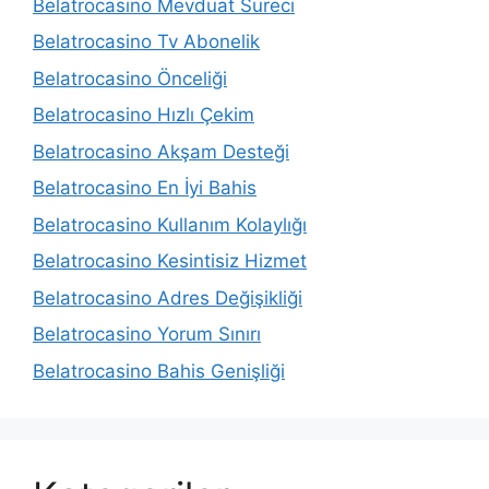
Belatrocasino Mevduat Süreci
Belatrocasino Tv Abonelik
Belatrocasino Önceliği
Belatrocasino Hızlı Çekim
Belatrocasino Akşam Desteği
Belatrocasino En İyi Bahis
Belatrocasino Kullanım Kolaylığı
Belatrocasino Kesintisiz Hizmet
Belatrocasino Adres Değişikliği
Belatrocasino Yorum Sınırı
Belatrocasino Bahis Genişliği