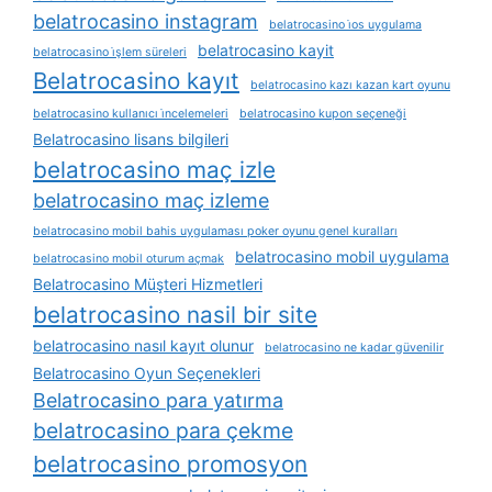
belatrocasino instagram
belatrocasino i̇os uygulama
belatrocasino kayit
belatrocasino i̇şlem süreleri
Belatrocasino kayıt
belatrocasino kazı kazan kart oyunu
belatrocasino kullanıcı i̇ncelemeleri
belatrocasino kupon seçeneği
Belatrocasino lisans bilgileri
belatrocasino maç izle
belatrocasino maç izleme
belatrocasino mobil bahis uygulaması poker oyunu genel kuralları
belatrocasino mobil uygulama
belatrocasino mobil oturum açmak
Belatrocasino Müşteri Hizmetleri
belatrocasino nasil bir site
belatrocasino nasıl kayıt olunur
belatrocasino ne kadar güvenilir
Belatrocasino Oyun Seçenekleri
Belatrocasino para yatırma
belatrocasino para çekme
belatrocasino promosyon