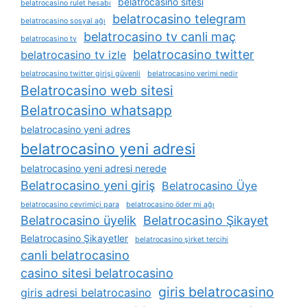
belatrocasino sitesi
belatrocasino rulet hesabı
belatrocasino telegram
belatrocasino sosyal ağı
belatrocasino tv canli maç
belatrocasino tv
belatrocasino twitter
belatrocasino tv izle
belatrocasino twitter girişi güvenli
belatrocasino verimi nedir
Belatrocasino web sitesi
Belatrocasino whatsapp
belatrocasino yeni adres
belatrocasino yeni adresi
belatrocasino yeni adresi nerede
Belatrocasino yeni giriş
Belatrocasino Üye
belatrocasino çevrimiçi para
belatrocasino öder mi ağı
Belatrocasino üyelik
Belatrocasino Şikayet
Belatrocasino Şikayetler
belatrocasino şirket tercihi
canli belatrocasino
casino sitesi belatrocasino
giris belatrocasino
giris adresi belatrocasino