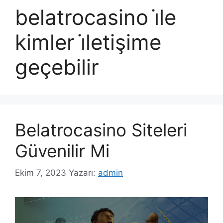
belatrocasino i̇le
kimler i̇letişime
geçebilir
Belatrocasino Siteleri
Güvenilir Mi
Ekim 7, 2023
Yazarı:
admin