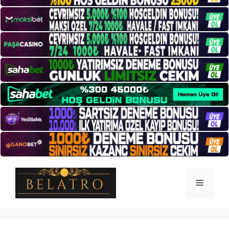
İçeriğe
atla
Menü