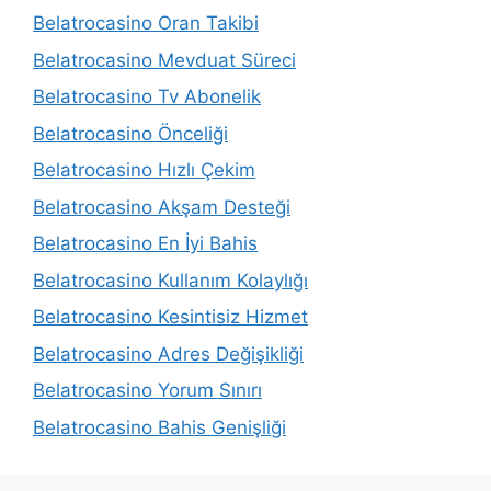
Belatrocasino Oran Takibi
Belatrocasino Mevduat Süreci
Belatrocasino Tv Abonelik
Belatrocasino Önceliği
Belatrocasino Hızlı Çekim
Belatrocasino Akşam Desteği
Belatrocasino En İyi Bahis
Belatrocasino Kullanım Kolaylığı
Belatrocasino Kesintisiz Hizmet
Belatrocasino Adres Değişikliği
Belatrocasino Yorum Sınırı
Belatrocasino Bahis Genişliği