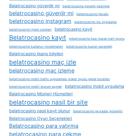
Belatrocasino güvenilir mi
belatrocasino güvenli gezinme
belatrocasino güvenlir mi
belatrocasino hesabı
belatrocasino instagram
belatrocasino i̇os uygulama
belatrocasino kayit
belatrocasino i̇şlem süreleri
Belatrocasino kayıt
belatrocasino kazı kazan kart oyunu
belatrocasino kullanıcı i̇ncelemeleri
belatrocasino kupon seçeneği
Belatrocasino lisans bilgileri
belatrocasino maç izle
belatrocasino maç izleme
belatrocasino mobil bahis uygulaması poker oyunu genel kuralları
belatrocasino mobil uygulama
belatrocasino mobil oturum açmak
Belatrocasino Müşteri Hizmetleri
belatrocasino nasil bir site
belatrocasino nasıl kayıt olunur
belatrocasino ne kadar güvenilir
Belatrocasino Oyun Seçenekleri
Belatrocasino para yatırma
belatrocasino para çekme