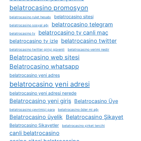
belatrocasino promosyon
belatrocasino sitesi
belatrocasino rulet hesabı
belatrocasino telegram
belatrocasino sosyal ağı
belatrocasino tv canli maç
belatrocasino tv
belatrocasino twitter
belatrocasino tv izle
belatrocasino twitter girişi güvenli
belatrocasino verimi nedir
Belatrocasino web sitesi
Belatrocasino whatsapp
belatrocasino yeni adres
belatrocasino yeni adresi
belatrocasino yeni adresi nerede
Belatrocasino yeni giriş
Belatrocasino Üye
belatrocasino çevrimiçi para
belatrocasino öder mi ağı
Belatrocasino üyelik
Belatrocasino Şikayet
Belatrocasino Şikayetler
belatrocasino şirket tercihi
canli belatrocasino