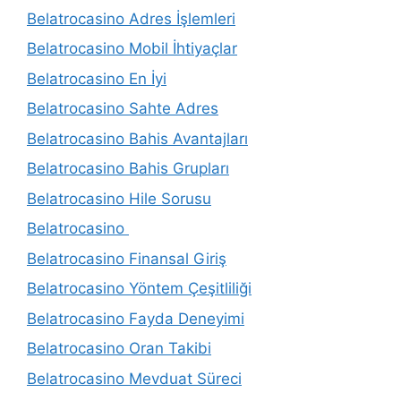
Belatrocasino Adres İşlemleri
Belatrocasino Mobil İhtiyaçlar
Belatrocasino En İyi
Belatrocasino Sahte Adres
Belatrocasino Bahis Avantajları
Belatrocasino Bahis Grupları
Belatrocasino Hile Sorusu
Belatrocasino
Belatrocasino Finansal Giriş
Belatrocasino Yöntem Çeşitliliği
Belatrocasino Fayda Deneyimi
Belatrocasino Oran Takibi
Belatrocasino Mevduat Süreci