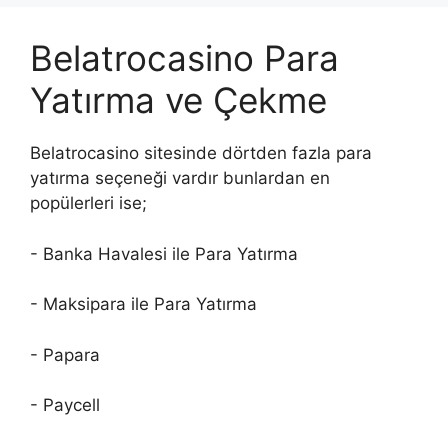
Belatrocasino Para
Yatırma ve Çekme
Belatrocasino sitesinde dörtden fazla para
yatırma seçeneği vardır bunlardan en
popülerleri ise;
- Banka Havalesi ile Para Yatırma
- Maksipara ile Para Yatırma
- Papara
- Paycell