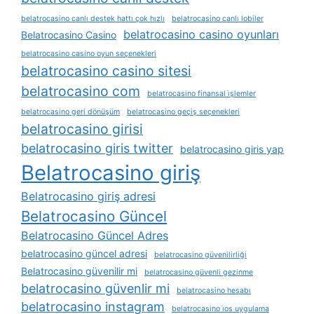
belatrocasino canlı destek hattı çok hızlı
belatrocasino canlı lobiler
belatrocasino casino oyunları
Belatrocasino Casino
belatrocasino casino oyun seçenekleri
belatrocasino casino sitesi
belatrocasino com
belatrocasino finansal i̇şlemler
belatrocasino geri dönüşüm
belatrocasino geçiş seçenekleri
belatrocasino girisi
belatrocasino giris twitter
belatrocasino giris yap
Belatrocasino giriş
Belatrocasino giriş adresi
Belatrocasino Güncel
Belatrocasino Güncel Adres
belatrocasino güncel adresi
belatrocasino güvenilirliği
Belatrocasino güvenilir mi
belatrocasino güvenli gezinme
belatrocasino güvenlir mi
belatrocasino hesabı
belatrocasino instagram
belatrocasino i̇os uygulama