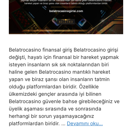
Belatrocasino finansal giriş Belatrocasino girişi
değişti, hayatı için finansal bir hareket yapmak
isteyen insanların sık sık noktalarından biri
haline gelen Belatrocasino mantıklı hareket
yapan ve biraz şansı olan insanların tatmin
olduğu platformlardan biridir. Özellikle
ülkemizdeki gençler arasında iyi bilinen
Belatrocasino güvenle bahse girebileceğiniz ve
üyelik aşaması sırasında ve sonrasında
herhangi bir sorun yaşamayacağınız
platformlardan biridir. …
Devamını oku…