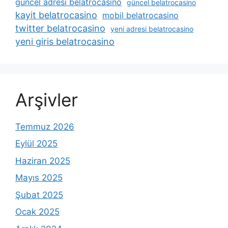
güncel adresi belatrocasino
güncel belatrocasino
kayit belatrocasino
mobil belatrocasino
twitter belatrocasino
yeni adresi belatrocasino
yeni giris belatrocasino
Arşivler
Temmuz 2026
Eylül 2025
Haziran 2025
Mayıs 2025
Şubat 2025
Ocak 2025