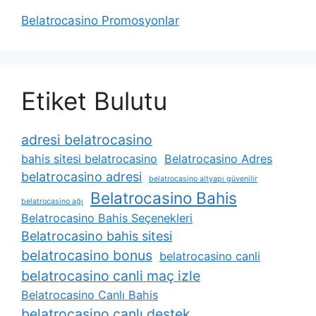
Belatrocasino Promosyonlar
Etiket Bulutu
adresi belatrocasino
bahis sitesi belatrocasino
Belatrocasino Adres
belatrocasino adresi
belatrocasino altyapı güvenilir
Belatrocasino Bahis
belatrocasino ağı
Belatrocasino Bahis Seçenekleri
Belatrocasino bahis sitesi
belatrocasino bonus
belatrocasino canli
belatrocasino canli maç izle
Belatrocasino Canlı Bahis
belatrocasino canlı destek