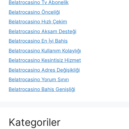
Belatrocasino Tv Abonelik
Belatrocasino Önceliği
Belatrocasino Hızlı Çekim
Belatrocasino Akşam Desteği
Belatrocasino En İyi Bahis
Belatrocasino Kullanım Kolaylığı
Belatrocasino Kesintisiz Hizmet
Belatrocasino Adres Değişikliği
Belatrocasino Yorum Sınırı
Belatrocasino Bahis Genişliği
Kategoriler