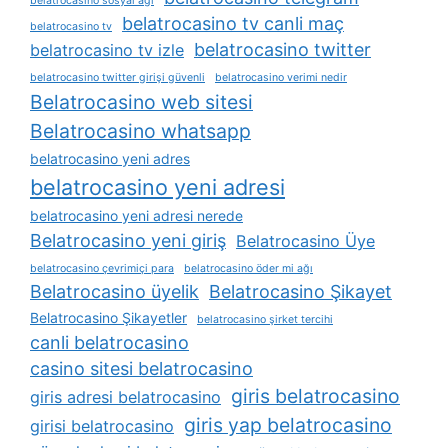
belatrocasino sosyal ağı
belatrocasino tv canli maç
belatrocasino tv
belatrocasino twitter
belatrocasino tv izle
belatrocasino twitter girişi güvenli
belatrocasino verimi nedir
Belatrocasino web sitesi
Belatrocasino whatsapp
belatrocasino yeni adres
belatrocasino yeni adresi
belatrocasino yeni adresi nerede
Belatrocasino yeni giriş
Belatrocasino Üye
belatrocasino çevrimiçi para
belatrocasino öder mi ağı
Belatrocasino üyelik
Belatrocasino Şikayet
Belatrocasino Şikayetler
belatrocasino şirket tercihi
canli belatrocasino
casino sitesi belatrocasino
giris belatrocasino
giris adresi belatrocasino
giris yap belatrocasino
girisi belatrocasino