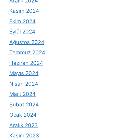
Aralık 2024
Kasım 2024
Ekim 2024
Eylül 2024
Ağustos 2024
Temmuz 2024
Haziran 2024
Mayıs 2024
Nisan 2024
Mart 2024
Şubat 2024
Ocak 2024
Aralık 2023
Kasım 2023