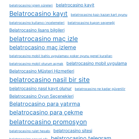
belatrocasino kayit
belatrocasino i̇şlem süreleri
Belatrocasino kayıt
belatrocasino kazı kazan kart oyunu
belatrocasino kullanıcı i̇ncelemeleri
belatrocasino kupon seçeneği
Belatrocasino lisans bilgileri
belatrocasino maç izle
belatrocasino maç izleme
belatrocasino mobil bahis uygulaması poker oyunu genel kuralları
belatrocasino mobil uygulama
belatrocasino mobil oturum açmak
Belatrocasino Müşteri Hizmetleri
belatrocasino nasil bir site
belatrocasino nasıl kayıt olunur
belatrocasino ne kadar güvenilir
Belatrocasino Oyun Seçenekleri
Belatrocasino para yatırma
belatrocasino para çekme
belatrocasino promosyon
belatrocasino sitesi
belatrocasino rulet hesabı
belatrocasino telegram