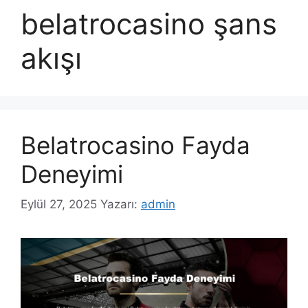
belatrocasino şans
akışı
Belatrocasino Fayda
Deneyimi
Eylül 27, 2025
Yazarı:
admin