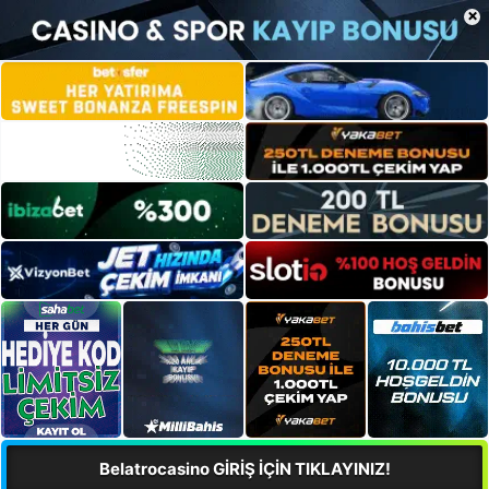
×
Belatrocasino GİRİŞ İÇİN TIKLAYINIZ!