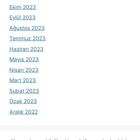
Ekim 2023
Eylül 2023
Ağustos 2023
Temmuz 2023
Haziran 2023
Mayıs 2023
Nisan 2023
Mart 2023
Şubat 2023
Ocak 2023
Aralık 2022