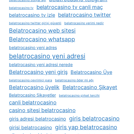
belatrocasino sosyal ağı
belatrocasino tv canli maç
belatrocasino tv
belatrocasino twitter
belatrocasino tv izle
belatrocasino twitter girişi güvenli
belatrocasino verimi nedir
Belatrocasino web sitesi
Belatrocasino whatsapp
belatrocasino yeni adres
belatrocasino yeni adresi
belatrocasino yeni adresi nerede
Belatrocasino yeni giriş
Belatrocasino Üye
belatrocasino çevrimiçi para
belatrocasino öder mi ağı
Belatrocasino üyelik
Belatrocasino Şikayet
Belatrocasino Şikayetler
belatrocasino şirket tercihi
canli belatrocasino
casino sitesi belatrocasino
giris belatrocasino
giris adresi belatrocasino
giris yap belatrocasino
girisi belatrocasino