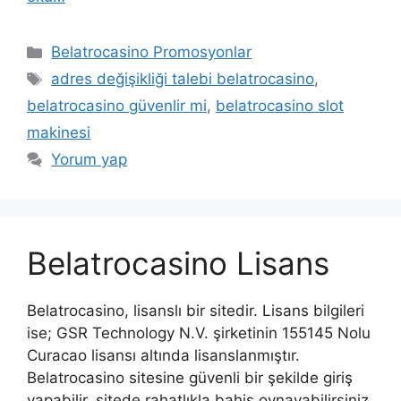
Kategoriler
Belatrocasino Promosyonlar
Etiketler
adres değişikliği talebi belatrocasino
,
belatrocasino güvenlir mi
,
belatrocasino slot
makinesi
Yorum yap
Belatrocasino Lisans
Belatrocasino, lisanslı bir sitedir. Lisans bilgileri
ise; GSR Technology N.V. şirketinin 155145 Nolu
Curacao lisansı altında lisanslanmıştır.
Belatrocasino sitesine güvenli bir şekilde giriş
yapabilir, sitede rahatlıkla bahis oynayabilirsiniz.