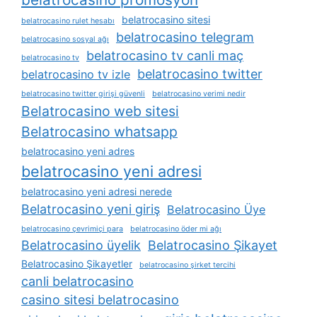
belatrocasino sitesi
belatrocasino rulet hesabı
belatrocasino telegram
belatrocasino sosyal ağı
belatrocasino tv canli maç
belatrocasino tv
belatrocasino twitter
belatrocasino tv izle
belatrocasino twitter girişi güvenli
belatrocasino verimi nedir
Belatrocasino web sitesi
Belatrocasino whatsapp
belatrocasino yeni adres
belatrocasino yeni adresi
belatrocasino yeni adresi nerede
Belatrocasino yeni giriş
Belatrocasino Üye
belatrocasino çevrimiçi para
belatrocasino öder mi ağı
Belatrocasino üyelik
Belatrocasino Şikayet
Belatrocasino Şikayetler
belatrocasino şirket tercihi
canli belatrocasino
casino sitesi belatrocasino