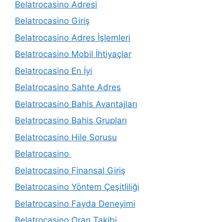
Belatrocasino Adresi
Belatrocasino Giriş
Belatrocasino Adres İşlemleri
Belatrocasino Mobil İhtiyaçlar
Belatrocasino En İyi
Belatrocasino Sahte Adres
Belatrocasino Bahis Avantajları
Belatrocasino Bahis Grupları
Belatrocasino Hile Sorusu
Belatrocasino
Belatrocasino Finansal Giriş
Belatrocasino Yöntem Çeşitliliği
Belatrocasino Fayda Deneyimi
Belatrocasino Oran Takibi