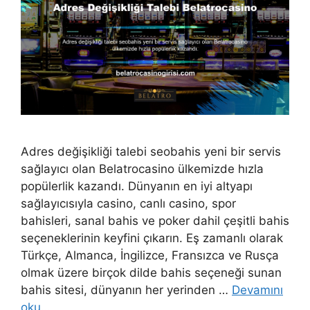
Adres değişikliği talebi seobahis yeni bir servis
sağlayıcı olan Belatrocasino ülkemizde hızla
popülerlik kazandı. Dünyanın en iyi altyapı
sağlayıcısıyla casino, canlı casino, spor
bahisleri, sanal bahis ve poker dahil çeşitli bahis
seçeneklerinin keyfini çıkarın. Eş zamanlı olarak
Türkçe, Almanca, İngilizce, Fransızca ve Rusça
olmak üzere birçok dilde bahis seçeneği sunan
bahis sitesi, dünyanın her yerinden …
Devamını
oku…