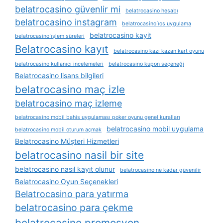
belatrocasino güvenlir mi
belatrocasino hesabı
belatrocasino instagram
belatrocasino i̇os uygulama
belatrocasino kayit
belatrocasino i̇şlem süreleri
Belatrocasino kayıt
belatrocasino kazı kazan kart oyunu
belatrocasino kullanıcı i̇ncelemeleri
belatrocasino kupon seçeneği
Belatrocasino lisans bilgileri
belatrocasino maç izle
belatrocasino maç izleme
belatrocasino mobil bahis uygulaması poker oyunu genel kuralları
belatrocasino mobil uygulama
belatrocasino mobil oturum açmak
Belatrocasino Müşteri Hizmetleri
belatrocasino nasil bir site
belatrocasino nasıl kayıt olunur
belatrocasino ne kadar güvenilir
Belatrocasino Oyun Seçenekleri
Belatrocasino para yatırma
belatrocasino para çekme
belatrocasino promosyon