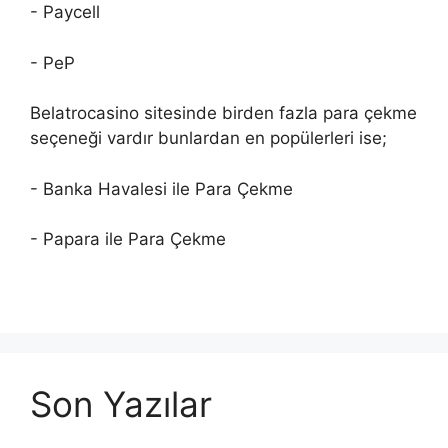
- Paycell
- PeP
Belatrocasino sitesinde birden fazla para çekme
seçeneği vardır bunlardan en popülerleri ise;
- Banka Havalesi ile Para Çekme
- Papara ile Para Çekme
Son Yazılar