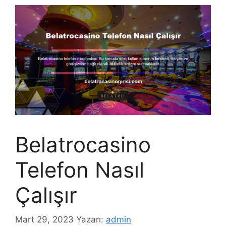
Belatrocasino
Telefon Nasıl
Çalışır
Mart 29, 2023
Yazarı:
admin