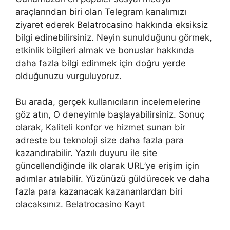
araçlarından biri olan Telegram kanalımızı
ziyaret ederek Belatrocasino hakkında eksiksiz
bilgi edinebilirsiniz. Neyin sunulduğunu görmek,
etkinlik bilgileri almak ve bonuslar hakkında
daha fazla bilgi edinmek için doğru yerde
olduğunuzu vurguluyoruz.
Bu arada, gerçek kullanıcıların incelemelerine
göz atın, O deneyimle başlayabilirsiniz. Sonuç
olarak, Kaliteli konfor ve hizmet sunan bir
adreste bu teknoloji size daha fazla para
kazandırabilir. Yazılı duyuru ile site
güncellendiğinde ilk olarak URL’ye erişim için
adımlar atılabilir. Yüzünüzü güldürecek ve daha
fazla para kazanacak kazananlardan biri
olacaksınız. Belatrocasino Kayıt