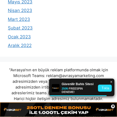
Mayıs 2023
Nisan 2023
Mart 2023
Şubat 2023
Ocak 2023
Aralık 2022
"Avrasya'nın en büyük reklam platformunda olmak için
Microsoft Teams:
reklam@avrasyamarketing.com
adresimizden veya Telegram: @Avrasyamarketing
adresimizden irtibat kurabilirsiniz. (Tek iletişim
adreslerimiz teams / telegram ve mail adresimizdir.
Harici hiçbir iletişim adresimiz bulunmamaktadır.
Lütfen itibar etmeyiniz.) Türkiye yasalarına göre 7258
×
sayılı kanun uyarınca yasa dışı bahis oynamanın
cezaları mevcuttur. Şu an bulunduğunuz site hiç bir