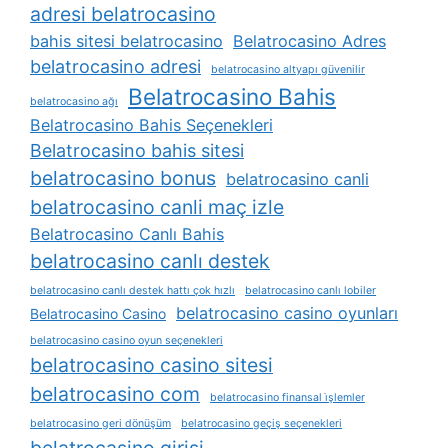
adresi belatrocasino
bahis sitesi belatrocasino
Belatrocasino Adres
belatrocasino adresi
belatrocasino altyapı güvenilir
Belatrocasino Bahis
belatrocasino ağı
Belatrocasino Bahis Seçenekleri
Belatrocasino bahis sitesi
belatrocasino bonus
belatrocasino canli
belatrocasino canli maç izle
Belatrocasino Canlı Bahis
belatrocasino canlı destek
belatrocasino canlı destek hattı çok hızlı
belatrocasino canlı lobiler
belatrocasino casino oyunları
Belatrocasino Casino
belatrocasino casino oyun seçenekleri
belatrocasino casino sitesi
belatrocasino com
belatrocasino finansal i̇şlemler
belatrocasino geri dönüşüm
belatrocasino geçiş seçenekleri