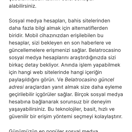
alabilirsiniz.
Sosyal medya hesapları, bahis sitelerinden
daha fazla bilgi almak için alternatiflerden
biridir. Mobil cihazınızdan erişilebilen bu
hesaplar, sizi bekleyen en son haberlere ve
güncellemelere erişmenizi sağlar. Belatrocasino
sosyal medya hesaplarını araştırdığınızda sizi
birkaç detay bekliyor. Anında işlem yapabilmek
için hangi web sitelerinde hangi içeriğin
paylaşıldığını görün. Ve
Belatrocasino güncel
adresi
araçlardan yanıt almak size daha eyleme
geçirilebilir içgörüler sağlar. Birçok sosyal medya
hesabına bağlanarak sorunsuz bir deneyim
yaşayabilirsiniz. Bu teknolojiler, basit, hızlı ve
güvenilir bir erişim yöntemi seçmeyi kolaylaştırır.
Günümüzün en popüler sosyal medya