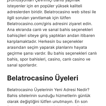
isteyenler için en popüler yüksek kaliteli
adreslerden biridir. Belatrocasino web sitesi ile
ilgili soruları yanıtlamak için lütfen
Belatrocasino.com/giris adresini ziyaret edin.
Ana ekranda canlı ve sanal bahis seçenekleri
bahisçileri siteye giriş yaptıkları andan itibaren
karşılamaktadır. Herkesin bu seçenekler
arasından seçim yaparak planlarını hayata
geçirme şansı vardır. Bu bahis seçenekleri canlı
bahis, spor bahisleri, casino, canlı casino ve
sanal sporlardır.
Belatrocasino Üyeleri
Belatrocasino Üyelerinin Yeni Adresi Nedir?
Bahis sitelerinin sunduğu hizmetlerin günlük
olarak değiştiğini lütfen unutmayın. En son