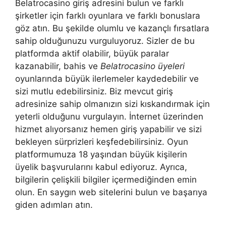
Belatrocasino giriş adresini bulun ve farklı
şirketler için farklı oyunlara ve farklı bonuslara
göz atın. Bu şekilde olumlu ve kazançlı fırsatlara
sahip olduğunuzu vurguluyoruz. Sizler de bu
platformda aktif olabilir, büyük paralar
kazanabilir, bahis ve
Belatrocasino üyeleri
oyunlarında büyük ilerlemeler kaydedebilir ve
sizi mutlu edebilirsiniz. Biz mevcut giriş
adresinize sahip olmanızın sizi kıskandırmak için
yeterli olduğunu vurgulayın. İnternet üzerinden
hizmet alıyorsanız hemen giriş yapabilir ve sizi
bekleyen sürprizleri keşfedebilirsiniz. Oyun
platformumuza 18 yaşından büyük kişilerin
üyelik başvurularını kabul ediyoruz. Ayrıca,
bilgilerin çelişkili bilgiler içermediğinden emin
olun. En saygın web sitelerini bulun ve başarıya
giden adımları atın.