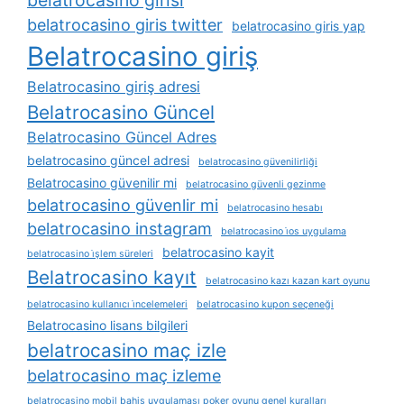
belatrocasino girisi
belatrocasino giris twitter
belatrocasino giris yap
Belatrocasino giriş
Belatrocasino giriş adresi
Belatrocasino Güncel
Belatrocasino Güncel Adres
belatrocasino güncel adresi
belatrocasino güvenilirliği
Belatrocasino güvenilir mi
belatrocasino güvenli gezinme
belatrocasino güvenlir mi
belatrocasino hesabı
belatrocasino instagram
belatrocasino i̇os uygulama
belatrocasino kayit
belatrocasino i̇şlem süreleri
Belatrocasino kayıt
belatrocasino kazı kazan kart oyunu
belatrocasino kullanıcı i̇ncelemeleri
belatrocasino kupon seçeneği
Belatrocasino lisans bilgileri
belatrocasino maç izle
belatrocasino maç izleme
belatrocasino mobil bahis uygulaması poker oyunu genel kuralları