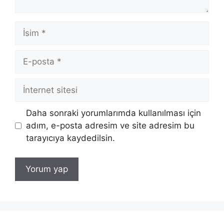
İsim
E-
posta
İnternet
sitesi
Daha sonraki yorumlarımda kullanılması için
adım, e-posta adresim ve site adresim bu
tarayıcıya kaydedilsin.