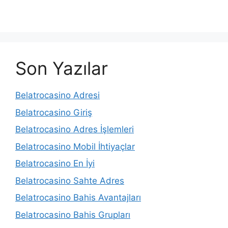
Son Yazılar
Belatrocasino Adresi
Belatrocasino Giriş
Belatrocasino Adres İşlemleri
Belatrocasino Mobil İhtiyaçlar
Belatrocasino En İyi
Belatrocasino Sahte Adres
Belatrocasino Bahis Avantajları
Belatrocasino Bahis Grupları