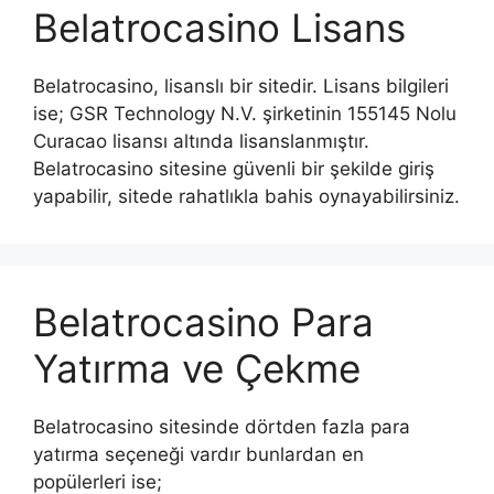
Belatrocasino Lisans
Belatrocasino, lisanslı bir sitedir. Lisans bilgileri
ise; GSR Technology N.V. şirketinin 155145 Nolu
Curacao lisansı altında lisanslanmıştır.
Belatrocasino sitesine güvenli bir şekilde giriş
yapabilir, sitede rahatlıkla bahis oynayabilirsiniz.
Belatrocasino Para
Yatırma ve Çekme
Belatrocasino sitesinde dörtden fazla para
yatırma seçeneği vardır bunlardan en
popülerleri ise;