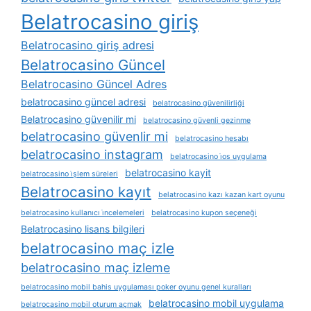
Belatrocasino giriş
Belatrocasino giriş adresi
Belatrocasino Güncel
Belatrocasino Güncel Adres
belatrocasino güncel adresi
belatrocasino güvenilirliği
Belatrocasino güvenilir mi
belatrocasino güvenli gezinme
belatrocasino güvenlir mi
belatrocasino hesabı
belatrocasino instagram
belatrocasino i̇os uygulama
belatrocasino kayit
belatrocasino i̇şlem süreleri
Belatrocasino kayıt
belatrocasino kazı kazan kart oyunu
belatrocasino kullanıcı i̇ncelemeleri
belatrocasino kupon seçeneği
Belatrocasino lisans bilgileri
belatrocasino maç izle
belatrocasino maç izleme
belatrocasino mobil bahis uygulaması poker oyunu genel kuralları
belatrocasino mobil uygulama
belatrocasino mobil oturum açmak