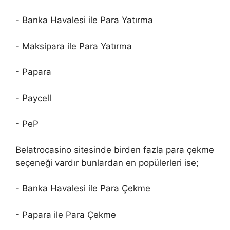
- Banka Havalesi ile Para Yatırma
- Maksipara ile Para Yatırma
- Papara
- Paycell
- PeP
Belatrocasino sitesinde birden fazla para çekme
seçeneği vardır bunlardan en popülerleri ise;
- Banka Havalesi ile Para Çekme
- Papara ile Para Çekme