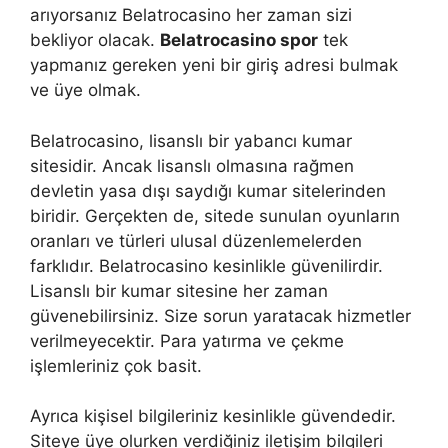
arıyorsanız Belatrocasino her zaman sizi
bekliyor olacak.
Belatrocasino spor
tek
yapmanız gereken yeni bir giriş adresi bulmak
ve üye olmak.
Belatrocasino, lisanslı bir yabancı kumar
sitesidir. Ancak lisanslı olmasına rağmen
devletin yasa dışı saydığı kumar sitelerinden
biridir. Gerçekten de, sitede sunulan oyunların
oranları ve türleri ulusal düzenlemelerden
farklıdır. Belatrocasino kesinlikle güvenilirdir.
Lisanslı bir kumar sitesine her zaman
güvenebilirsiniz. Size sorun yaratacak hizmetler
verilmeyecektir. Para yatırma ve çekme
işlemleriniz çok basit.
Ayrıca kişisel bilgileriniz kesinlikle güvendedir.
Siteye üye olurken verdiğiniz iletişim bilgileri