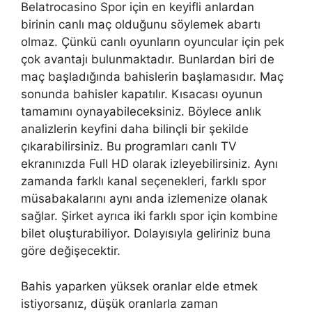
Belatrocasino Spor için en keyifli anlardan
birinin canlı maç olduğunu söylemek abartı
olmaz. Çünkü canlı oyunların oyuncular için pek
çok avantajı bulunmaktadır. Bunlardan biri de
maç başladığında bahislerin başlamasıdır. Maç
sonunda bahisler kapatılır. Kısacası oyunun
tamamını oynayabileceksiniz. Böylece anlık
analizlerin keyfini daha bilinçli bir şekilde
çıkarabilirsiniz. Bu programları canlı TV
ekranınızda Full HD olarak izleyebilirsiniz. Aynı
zamanda farklı kanal seçenekleri, farklı spor
müsabakalarını aynı anda izlemenize olanak
sağlar. Şirket ayrıca iki farklı spor için kombine
bilet oluşturabiliyor. Dolayısıyla geliriniz buna
göre değişecektir.
Bahis yaparken yüksek oranlar elde etmek
istiyorsanız, düşük oranlarla zaman