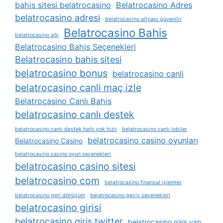
bahis sitesi belatrocasino
Belatrocasino Adres
belatrocasino adresi
belatrocasino altyapı güvenilir
Belatrocasino Bahis
belatrocasino ağı
Belatrocasino Bahis Seçenekleri
Belatrocasino bahis sitesi
belatrocasino bonus
belatrocasino canli
belatrocasino canli maç izle
Belatrocasino Canlı Bahis
belatrocasino canlı destek
belatrocasino canlı destek hattı çok hızlı
belatrocasino canlı lobiler
belatrocasino casino oyunları
Belatrocasino Casino
belatrocasino casino oyun seçenekleri
belatrocasino casino sitesi
belatrocasino com
belatrocasino finansal i̇şlemler
belatrocasino geri dönüşüm
belatrocasino geçiş seçenekleri
belatrocasino girisi
belatrocasino giris twitter
belatrocasino giris yap