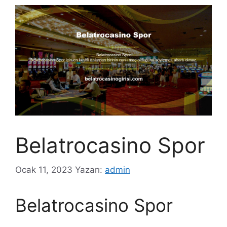
Belatrocasino Spor
Ocak 11, 2023
Yazarı:
admin
Belatrocasino Spor