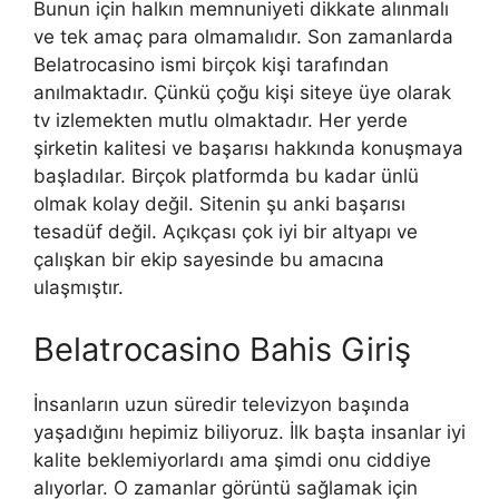
Bunun için halkın memnuniyeti dikkate alınmalı
ve tek amaç para olmamalıdır. Son zamanlarda
Belatrocasino ismi birçok kişi tarafından
anılmaktadır. Çünkü çoğu kişi siteye üye olarak
tv izlemekten mutlu olmaktadır. Her yerde
şirketin kalitesi ve başarısı hakkında konuşmaya
başladılar. Birçok platformda bu kadar ünlü
olmak kolay değil. Sitenin şu anki başarısı
tesadüf değil. Açıkçası çok iyi bir altyapı ve
çalışkan bir ekip sayesinde bu amacına
ulaşmıştır.
Belatrocasino Bahis Giriş
İnsanların uzun süredir televizyon başında
yaşadığını hepimiz biliyoruz. İlk başta insanlar iyi
kalite beklemiyorlardı ama şimdi onu ciddiye
alıyorlar. O zamanlar görüntü sağlamak için