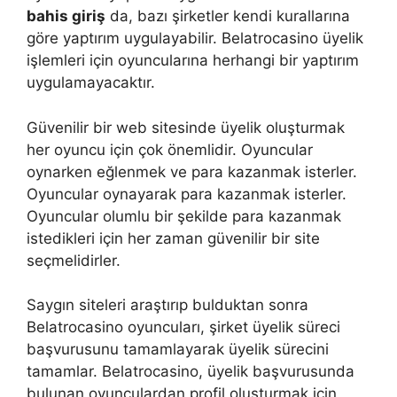
bahis giriş
da, bazı şirketler kendi kurallarına
göre yaptırım uygulayabilir. Belatrocasino üyelik
işlemleri için oyuncularına herhangi bir yaptırım
uygulamayacaktır.
Güvenilir bir web sitesinde üyelik oluşturmak
her oyuncu için çok önemlidir. Oyuncular
oynarken eğlenmek ve para kazanmak isterler.
Oyuncular oynayarak para kazanmak isterler.
Oyuncular olumlu bir şekilde para kazanmak
istedikleri için her zaman güvenilir bir site
seçmelidirler.
Saygın siteleri araştırıp bulduktan sonra
Belatrocasino oyuncuları, şirket üyelik süreci
başvurusunu tamamlayarak üyelik sürecini
tamamlar. Belatrocasino, üyelik başvurusunda
bulunan oyunculardan profil oluşturmak için