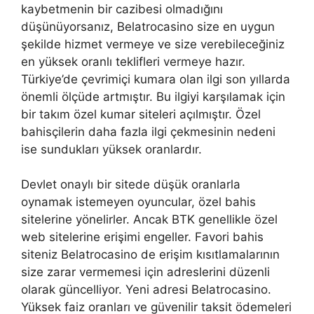
kaybetmenin bir cazibesi olmadığını
düşünüyorsanız, Belatrocasino size en uygun
şekilde hizmet vermeye ve size verebileceğiniz
en yüksek oranlı teklifleri vermeye hazır.
Türkiye’de çevrimiçi kumara olan ilgi son yıllarda
önemli ölçüde artmıştır. Bu ilgiyi karşılamak için
bir takım özel kumar siteleri açılmıştır. Özel
bahisçilerin daha fazla ilgi çekmesinin nedeni
ise sundukları yüksek oranlardır.
Devlet onaylı bir sitede düşük oranlarla
oynamak istemeyen oyuncular, özel bahis
sitelerine yönelirler. Ancak BTK genellikle özel
web sitelerine erişimi engeller. Favori bahis
siteniz Belatrocasino de erişim kısıtlamalarının
size zarar vermemesi için adreslerini düzenli
olarak güncelliyor. Yeni adresi Belatrocasino.
Yüksek faiz oranları ve güvenilir taksit ödemeleri