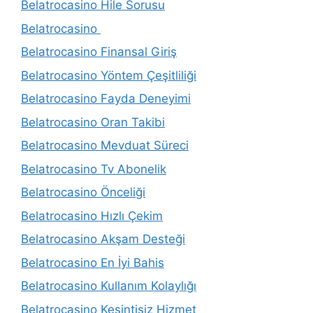
Belatrocasino Hile Sorusu
Belatrocasino
Belatrocasino Finansal Giriş
Belatrocasino Yöntem Çeşitliliği
Belatrocasino Fayda Deneyimi
Belatrocasino Oran Takibi
Belatrocasino Mevduat Süreci
Belatrocasino Tv Abonelik
Belatrocasino Önceliği
Belatrocasino Hızlı Çekim
Belatrocasino Akşam Desteği
Belatrocasino En İyi Bahis
Belatrocasino Kullanım Kolaylığı
Belatrocasino Kesintisiz Hizmet