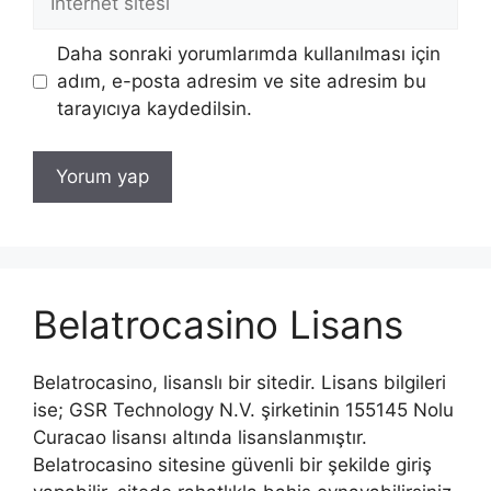
sitesi
Daha sonraki yorumlarımda kullanılması için
adım, e-posta adresim ve site adresim bu
tarayıcıya kaydedilsin.
Belatrocasino Lisans
Belatrocasino, lisanslı bir sitedir. Lisans bilgileri
ise; GSR Technology N.V. şirketinin 155145 Nolu
Curacao lisansı altında lisanslanmıştır.
Belatrocasino sitesine güvenli bir şekilde giriş