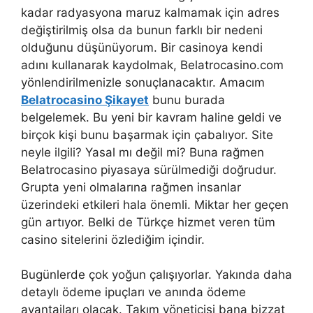
kadar radyasyona maruz kalmamak için adres
değiştirilmiş olsa da bunun farklı bir nedeni
olduğunu düşünüyorum. Bir casinoya kendi
adını kullanarak kaydolmak, Belatrocasino.com
yönlendirilmenizle sonuçlanacaktır. Amacım
Belatrocasino Şikayet
bunu burada
belgelemek. Bu yeni bir kavram haline geldi ve
birçok kişi bunu başarmak için çabalıyor. Site
neyle ilgili? Yasal mı değil mi? Buna rağmen
Belatrocasino piyasaya sürülmediği doğrudur.
Grupta yeni olmalarına rağmen insanlar
üzerindeki etkileri hala önemli. Miktar her geçen
gün artıyor. Belki de Türkçe hizmet veren tüm
casino sitelerini özlediğim içindir.
Bugünlerde çok yoğun çalışıyorlar. Yakında daha
detaylı ödeme ipuçları ve anında ödeme
avantajları olacak. Takım yöneticisi bana bizzat