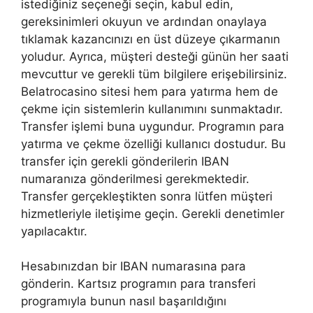
istediğiniz seçeneği seçin, kabul edin,
gereksinimleri okuyun ve ardından onaylaya
tıklamak kazancınızı en üst düzeye çıkarmanın
yoludur. Ayrıca, müşteri desteği günün her saati
mevcuttur ve gerekli tüm bilgilere erişebilirsiniz.
Belatrocasino sitesi hem para yatırma hem de
çekme için sistemlerin kullanımını sunmaktadır.
Transfer işlemi buna uygundur. Programın para
yatırma ve çekme özelliği kullanıcı dostudur. Bu
transfer için gerekli gönderilerin IBAN
numaranıza gönderilmesi gerekmektedir.
Transfer gerçekleştikten sonra lütfen müşteri
hizmetleriyle iletişime geçin. Gerekli denetimler
yapılacaktır.
Hesabınızdan bir IBAN numarasına para
gönderin. Kartsız programın para transferi
programıyla bunun nasıl başarıldığını