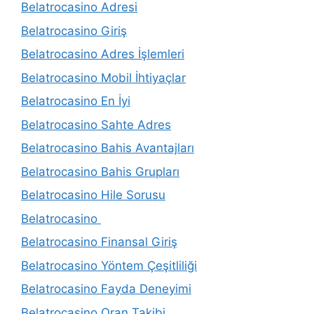
Belatrocasino Adresi
Belatrocasino Giriş
Belatrocasino Adres İşlemleri
Belatrocasino Mobil İhtiyaçlar
Belatrocasino En İyi
Belatrocasino Sahte Adres
Belatrocasino Bahis Avantajları
Belatrocasino Bahis Grupları
Belatrocasino Hile Sorusu
Belatrocasino
Belatrocasino Finansal Giriş
Belatrocasino Yöntem Çeşitliliği
Belatrocasino Fayda Deneyimi
Belatrocasino Oran Takibi