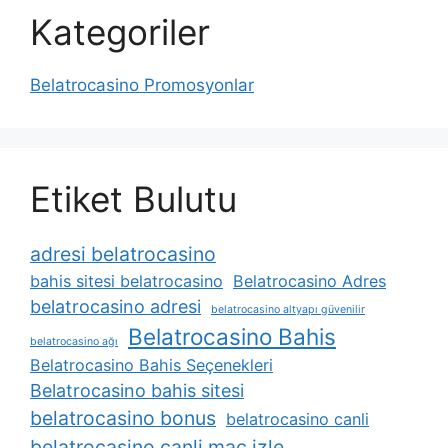
Kategoriler
Belatrocasino Promosyonlar
Etiket Bulutu
adresi belatrocasino
bahis sitesi belatrocasino
Belatrocasino Adres
belatrocasino adresi
belatrocasino altyapı güvenilir
Belatrocasino Bahis
belatrocasino ağı
Belatrocasino Bahis Seçenekleri
Belatrocasino bahis sitesi
belatrocasino bonus
belatrocasino canli
belatrocasino canli maç izle