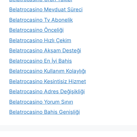
Belatrocasino Mevduat Süreci
Belatrocasino Tv Abonelik
Belatrocasino Önceliği
Belatrocasino Hızlı Çekim
Belatrocasino Akşam Desteği
Belatrocasino En İyi Bahis
Belatrocasino Kullanım Kolaylığı
Belatrocasino Kesintisiz Hizmet
Belatrocasino Adres Değişikliği
Belatrocasino Yorum Sınırı
Belatrocasino Bahis Genişliği