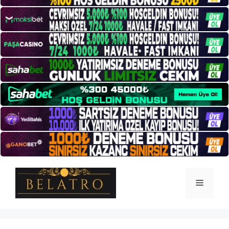
İçeriğe
atla
Menü