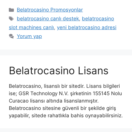
Kategoriler
Belatrocasino Promosyonlar
Etiketler
belatrocasino canlı destek
,
belatrocasino
slot machines canlı
,
yeni belatrocasino adresi
Yorum yap
Belatrocasino Lisans
Belatrocasino, lisanslı bir sitedir. Lisans bilgileri
ise; GSR Technology N.V. şirketinin 155145 Nolu
Curacao lisansı altında lisanslanmıştır.
Belatrocasino sitesine güvenli bir şekilde giriş
yapabilir, sitede rahatlıkla bahis oynayabilirsiniz.