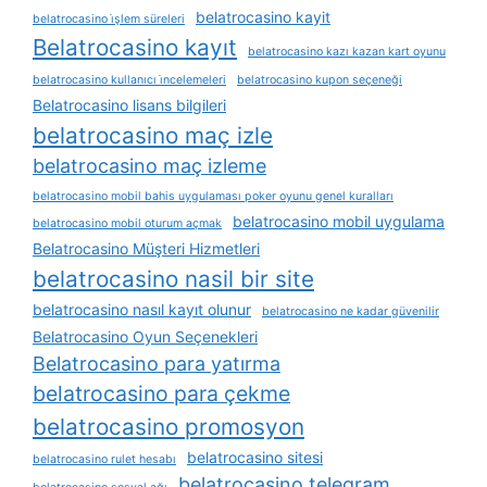
belatrocasino kayit
belatrocasino i̇şlem süreleri
Belatrocasino kayıt
belatrocasino kazı kazan kart oyunu
belatrocasino kullanıcı i̇ncelemeleri
belatrocasino kupon seçeneği
Belatrocasino lisans bilgileri
belatrocasino maç izle
belatrocasino maç izleme
belatrocasino mobil bahis uygulaması poker oyunu genel kuralları
belatrocasino mobil uygulama
belatrocasino mobil oturum açmak
Belatrocasino Müşteri Hizmetleri
belatrocasino nasil bir site
belatrocasino nasıl kayıt olunur
belatrocasino ne kadar güvenilir
Belatrocasino Oyun Seçenekleri
Belatrocasino para yatırma
belatrocasino para çekme
belatrocasino promosyon
belatrocasino sitesi
belatrocasino rulet hesabı
belatrocasino telegram