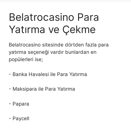
Belatrocasino Para
Yatırma ve Çekme
Belatrocasino sitesinde dörtden fazla para
yatırma seçeneği vardır bunlardan en
popülerleri ise;
- Banka Havalesi ile Para Yatırma
- Maksipara ile Para Yatırma
- Papara
- Paycell