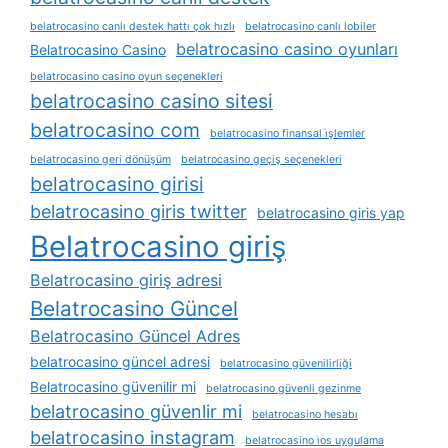
belatrocasino canlı destek hattı çok hızlı
belatrocasino canlı lobiler
belatrocasino casino oyunları
Belatrocasino Casino
belatrocasino casino oyun seçenekleri
belatrocasino casino sitesi
belatrocasino com
belatrocasino finansal i̇şlemler
belatrocasino geri dönüşüm
belatrocasino geçiş seçenekleri
belatrocasino girisi
belatrocasino giris twitter
belatrocasino giris yap
Belatrocasino giriş
Belatrocasino giriş adresi
Belatrocasino Güncel
Belatrocasino Güncel Adres
belatrocasino güncel adresi
belatrocasino güvenilirliği
Belatrocasino güvenilir mi
belatrocasino güvenli gezinme
belatrocasino güvenlir mi
belatrocasino hesabı
belatrocasino instagram
belatrocasino i̇os uygulama