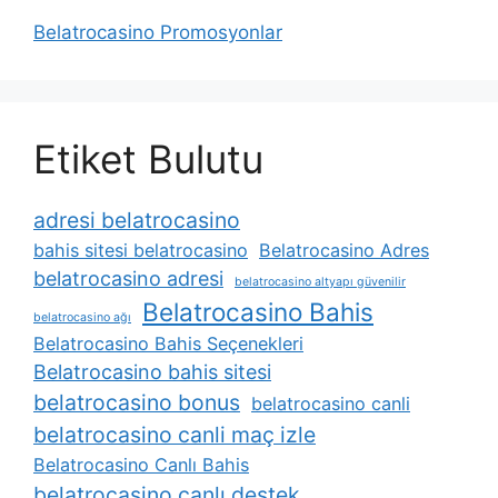
Belatrocasino Promosyonlar
Etiket Bulutu
adresi belatrocasino
bahis sitesi belatrocasino
Belatrocasino Adres
belatrocasino adresi
belatrocasino altyapı güvenilir
Belatrocasino Bahis
belatrocasino ağı
Belatrocasino Bahis Seçenekleri
Belatrocasino bahis sitesi
belatrocasino bonus
belatrocasino canli
belatrocasino canli maç izle
Belatrocasino Canlı Bahis
belatrocasino canlı destek