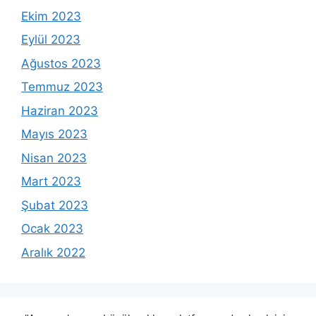
Ekim 2023
Eylül 2023
Ağustos 2023
Temmuz 2023
Haziran 2023
Mayıs 2023
Nisan 2023
Mart 2023
Şubat 2023
Ocak 2023
Aralık 2022