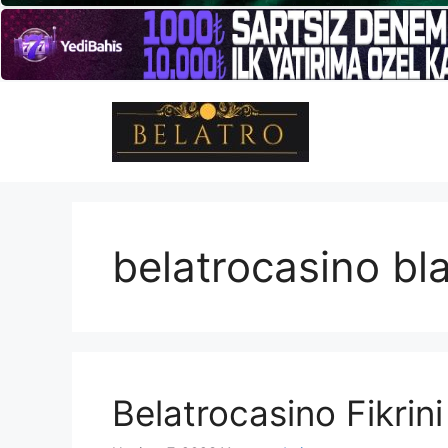
İçeriğe
atla
belatrocasino bl
Belatrocasino Fikrini