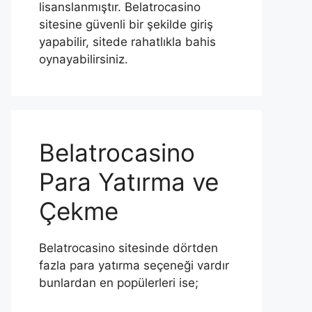
lisanslanmıştır. Belatrocasino
sitesine güvenli bir şekilde giriş
yapabilir, sitede rahatlıkla bahis
oynayabilirsiniz.
Belatrocasino
Para Yatırma ve
Çekme
Belatrocasino sitesinde dörtden
fazla para yatırma seçeneği vardır
bunlardan en popülerleri ise;