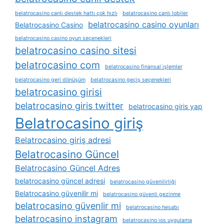
belatrocasino canlı destek hattı çok hızlı
belatrocasino canlı lobiler
belatrocasino casino oyunları
Belatrocasino Casino
belatrocasino casino oyun seçenekleri
belatrocasino casino sitesi
belatrocasino com
belatrocasino finansal i̇şlemler
belatrocasino geri dönüşüm
belatrocasino geçiş seçenekleri
belatrocasino girisi
belatrocasino giris twitter
belatrocasino giris yap
Belatrocasino giriş
Belatrocasino giriş adresi
Belatrocasino Güncel
Belatrocasino Güncel Adres
belatrocasino güncel adresi
belatrocasino güvenilirliği
Belatrocasino güvenilir mi
belatrocasino güvenli gezinme
belatrocasino güvenlir mi
belatrocasino hesabı
belatrocasino instagram
belatrocasino i̇os uygulama