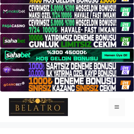
İçeriğe
atla
Menü