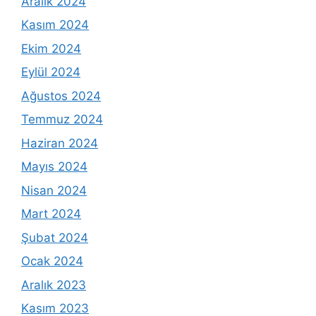
Aralık 2024
Kasım 2024
Ekim 2024
Eylül 2024
Ağustos 2024
Temmuz 2024
Haziran 2024
Mayıs 2024
Nisan 2024
Mart 2024
Şubat 2024
Ocak 2024
Aralık 2023
Kasım 2023