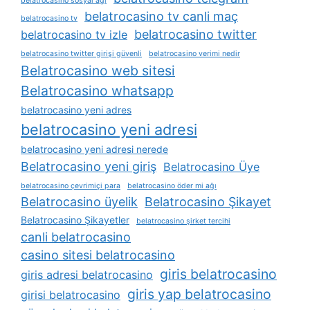
belatrocasino sosyal ağı
belatrocasino tv canli maç
belatrocasino tv
belatrocasino twitter
belatrocasino tv izle
belatrocasino twitter girişi güvenli
belatrocasino verimi nedir
Belatrocasino web sitesi
Belatrocasino whatsapp
belatrocasino yeni adres
belatrocasino yeni adresi
belatrocasino yeni adresi nerede
Belatrocasino yeni giriş
Belatrocasino Üye
belatrocasino çevrimiçi para
belatrocasino öder mi ağı
Belatrocasino üyelik
Belatrocasino Şikayet
Belatrocasino Şikayetler
belatrocasino şirket tercihi
canli belatrocasino
casino sitesi belatrocasino
giris belatrocasino
giris adresi belatrocasino
giris yap belatrocasino
girisi belatrocasino