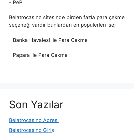
- PeP
Belatrocasino sitesinde birden fazla para çekme
seçeneği vardır bunlardan en popülerleri ise;
- Banka Havalesi ile Para Çekme
- Papara ile Para Çekme
Son Yazılar
Belatrocasino Adresi
Belatrocasino Giriş