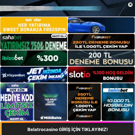
×
Belatrocasino GİRİŞ İÇİN TIKLAYINIZ!