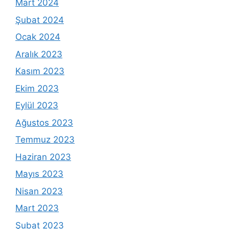
Mart 2024
Şubat 2024
Ocak 2024
Aralık 2023
Kasım 2023
Ekim 2023
Eylül 2023
Ağustos 2023
Temmuz 2023
Haziran 2023
Mayıs 2023
Nisan 2023
Mart 2023
Şubat 2023