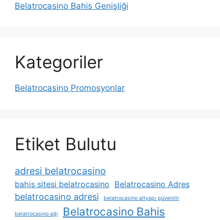
Belatrocasino Bahis Genişliği
Kategoriler
Belatrocasino Promosyonlar
Etiket Bulutu
adresi belatrocasino
bahis sitesi belatrocasino
Belatrocasino Adres
belatrocasino adresi
belatrocasino altyapı güvenilir
Belatrocasino Bahis
belatrocasino ağı