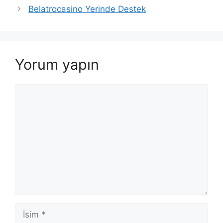
Belatrocasino Yerinde Destek
Yorum yapın
Yorum
İsim