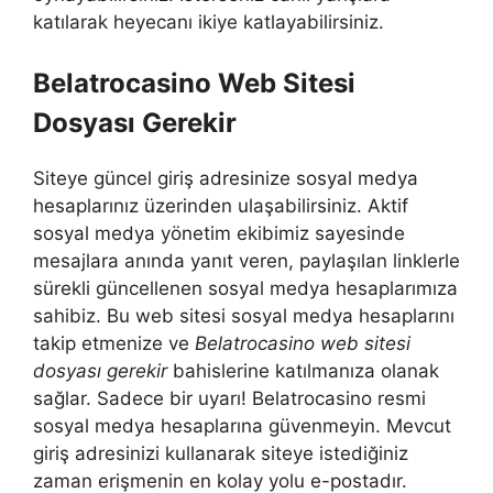
katılarak heyecanı ikiye katlayabilirsiniz.
Belatrocasino Web Sitesi
Dosyası Gerekir
Siteye güncel giriş adresinize sosyal medya
hesaplarınız üzerinden ulaşabilirsiniz. Aktif
sosyal medya yönetim ekibimiz sayesinde
mesajlara anında yanıt veren, paylaşılan linklerle
sürekli güncellenen sosyal medya hesaplarımıza
sahibiz. Bu web sitesi sosyal medya hesaplarını
takip etmenize ve
Belatrocasino web sitesi
dosyası gerekir
bahislerine katılmanıza olanak
sağlar. Sadece bir uyarı! Belatrocasino resmi
sosyal medya hesaplarına güvenmeyin. Mevcut
giriş adresinizi kullanarak siteye istediğiniz
zaman erişmenin en kolay yolu e-postadır.