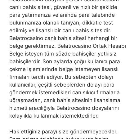
canlı bahis sitesi, güvenli ve hızlı bir şekilde
para yatırmanıza ve anında para talebinde
bulunmanıza olanak tanıyan, dikkatle test
edilmiş ve lisanslı bir canlı bahis sitesidir.
Belatrocasino canlı bahis sitesi herhangi bir
belge gerektirmez. Belatrocasino Ortak Hesabı
Belge isteyen tüm sözde bahisçiler yetkisiz
bahisçilerdir. Son aylarda çoğu kullanıcı para
çekme işlemlerinde belge istemeyen lisanslı
firmaları tercih ediyor. Bu sebepten dolayı
kullanıcılar, çeşitli sebeplerden dolayı para
göndermek istemedikleri can sıkıcı firmalarla
uğraşmadan, canlı bahis sitesinin lisanslama
hizmeti aracılığıyla Belatrocasino dosyalarını
kolaylıkla kullanmak istemektedirler.
Hak ettiğiniz parayı size göndermeyecekler.