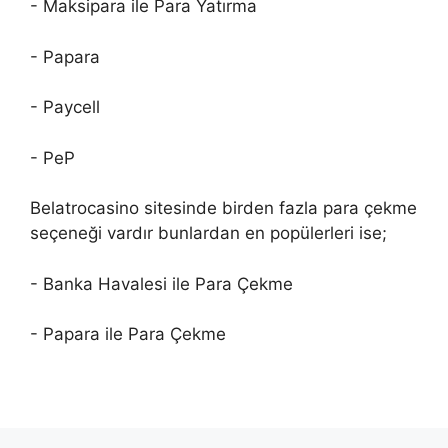
- Maksipara ile Para Yatırma
- Papara
- Paycell
- PeP
Belatrocasino sitesinde birden fazla para çekme
seçeneği vardır bunlardan en popülerleri ise;
- Banka Havalesi ile Para Çekme
- Papara ile Para Çekme