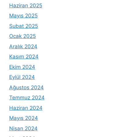
Haziran 2025
Mayıs 2025
Şubat 2025
Ocak 2025
Aralık 2024
Kasım 2024
Ekim 2024
Eylül 2024
Ağustos 2024
Temmuz 2024
Haziran 2024
Mayıs 2024
Nisan 2024