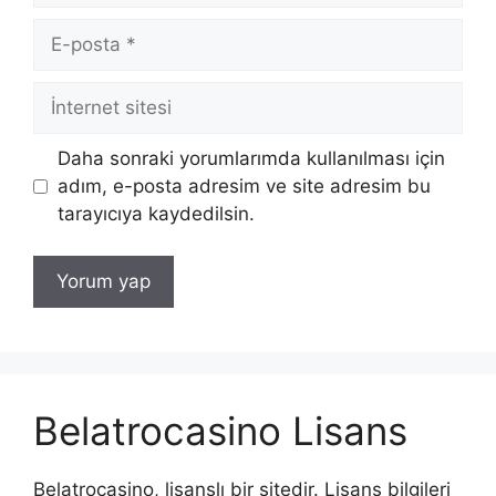
E-
posta
İnternet
sitesi
Daha sonraki yorumlarımda kullanılması için
adım, e-posta adresim ve site adresim bu
tarayıcıya kaydedilsin.
Belatrocasino Lisans
Belatrocasino, lisanslı bir sitedir. Lisans bilgileri